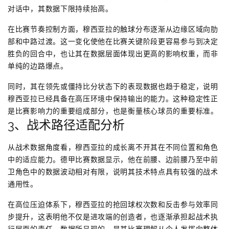
对话中，其数据下限持续抬高。
在比赛节奏控制方面，穆西亚拉的触球分布逐渐从边缘区域向肋
部和中路过渡。这一变化使他在比赛关键阶段更容易参与到决定
胜负的回合中，也让其在数据层面体现出更高的影响权重，而非
单纯的边路爆点。
同时，其在领先或僵持比分状态下的表现数据也趋于稳定，说明
穆西亚拉已经具备在高压环境中保持输出的能力。这种稳定性正
是比赛影响力的重要组成部分，也是衡量核心球员的重要标准。
3、战术路径适配分析
从战术数据角度看，穆西亚拉的成长离不开其在不同位置和角色
中的适应能力。德甲比赛数据显示，他在前腰、边前腰乃至中前
卫角色中的数据波动相对有限，说明其技术特点具有较强的战术
通用性。
在高位压迫体系下，穆西亚拉的抢回球权次数和反击参与效率同
步提升，这表明他不仅是进攻端的创造者，也逐渐承担起战术执
行层面的责任。数据所呈现的，是其比赛理解从个人发挥向整体