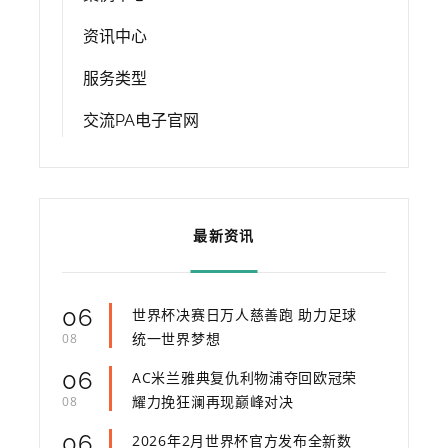
资讯中心
服务类型
交流PA电子官网
最新资讯
06
世界杯决赛日万人慈善跑 助力足球
统一世界梦想
08
06
AC米兰雅典复仇利物浦夺回欧冠荣
耀力挽狂澜再现巅峰对决
08
06
2026年2月世界杯官方发布全新数