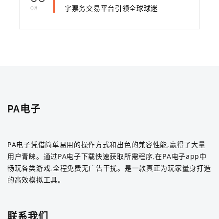
字票务交易平台引领全球球迷
08
PA电子
PA电子凭借简单易用的操作方式和出色的兼容性能,赢得了大量
用户青睐。通过PA电子下载快速获取所需程序,在PA电子app中
畅玩各类游戏,全程免费无广告干扰。是一款真正为玩家量身打造
的高效模拟工具。
联系我们