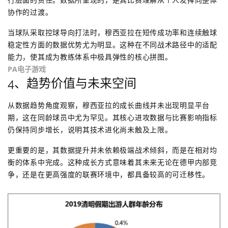
协作的过渡。
当球队采取控球导向打法时，穆西亚拉在短传成功率和连续触球
稳定性方面的数据优势尤为明显。这种在不同战术路径中的适配
能力，使其成为教练体系中极具弹性的核心拼图。
PA电子游戏
4、趋势价值与未来空间
从数据趋势角度观察，穆西亚拉的成长曲线并未出现明显平台
期，这在同龄球员中尤为罕见。其核心进攻数据与比赛影响指标
仍保持同步增长，说明其技术进化尚未触及上限。
更重要的是，其数据提升并未依赖极端战术倾斜，而是在相对均
衡的体系中完成。这种成长方式意味着其未来无论在德甲内部竞
争，还是在更高强度的联赛环境中，都具备较高的可迁移性。