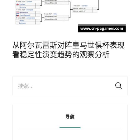
从阿尔瓦雷斯对阵皇马世俱杯表现
看稳定性演变趋势的观察分析
搜索...
导航