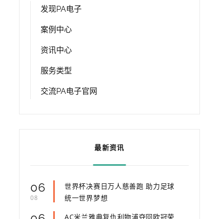
发现PA电子
案例中心
资讯中心
服务类型
交流PA电子官网
最新资讯
06
世界杯决赛日万人慈善跑 助力足球
统一世界梦想
08
06
AC米兰雅典复仇利物浦夺回欧冠荣