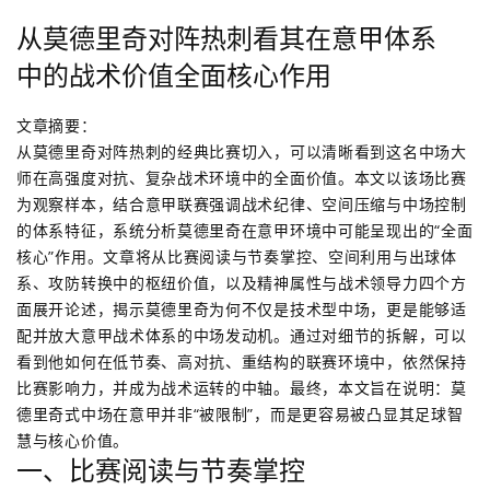
从莫德里奇对阵热刺看其在意甲体系
中的战术价值全面核心作用
文章摘要：
从莫德里奇对阵热刺的经典比赛切入，可以清晰看到这名中场大
师在高强度对抗、复杂战术环境中的全面价值。本文以该场比赛
为观察样本，结合意甲联赛强调战术纪律、空间压缩与中场控制
的体系特征，系统分析莫德里奇在意甲环境中可能呈现出的“全面
核心”作用。文章将从比赛阅读与节奏掌控、空间利用与出球体
系、攻防转换中的枢纽价值，以及精神属性与战术领导力四个方
面展开论述，揭示莫德里奇为何不仅是技术型中场，更是能够适
配并放大意甲战术体系的中场发动机。通过对细节的拆解，可以
看到他如何在低节奏、高对抗、重结构的联赛环境中，依然保持
比赛影响力，并成为战术运转的中轴。最终，本文旨在说明：莫
德里奇式中场在意甲并非“被限制”，而是更容易被凸显其足球智
慧与核心价值。
一、比赛阅读与节奏掌控