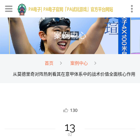
案例中心
首页
案例中心
从莫德里奇对阵热刺看其在意甲体系中的战术价值全面核心作用
130
13
02