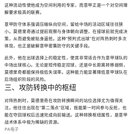
这种流动性使他成为空间利用的专家，而意甲正是一个对空间理
解要求极高的联赛。
意甲防守体系强调压缩纵向空间，留给中场的活动区域往往狭
小。莫德里奇通过提前观察与身体朝向调整，在接球前就完成决
策，从而避免被贴身逼抢。这种“预判式出球”在对阵热刺时多次
体现，也正是破解意甲密集防守的关键手段。
此外，他在出球选择上的稳定性，使其非常适合作为意甲球队的
中场出球核心。无论是短传稳定控球，还是中长距离转移弱侧，
莫德里奇都能保持极低失误率。这种能力能显著降低意甲球队在
后场组织阶段的风险。
三、攻防转换中的枢纽
对阵热刺时，莫德里奇在攻防转换瞬间的站位选择尤为值得关
注。他往往出现在“第二落点”区域，既能第一时间参与反抢，也
能在夺回球权后迅速完成向前输送。这种转换枢纽属性，是意甲
战术体系中极为稀缺的资源。
PA电子