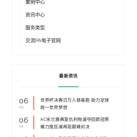
案例中心
资讯中心
服务类型
交流PA电子官网
最新资讯
06
世界杯决赛日万人慈善跑 助力足球
统一世界梦想
08
06
AC米兰雅典复仇利物浦夺回欧冠荣
耀力挽狂澜再现巅峰对决
08