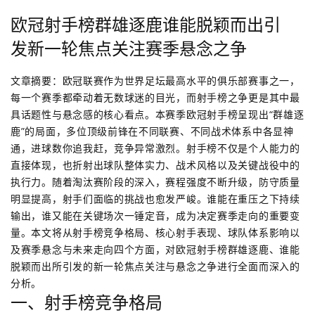
欧冠射手榜群雄逐鹿谁能脱颖而出引
发新一轮焦点关注赛季悬念之争
文章摘要：欧冠联赛作为世界足坛最高水平的俱乐部赛事之一，
每一个赛季都牵动着无数球迷的目光，而射手榜之争更是其中最
具话题性与悬念感的核心看点。本赛季欧冠射手榜呈现出“群雄逐
鹿”的局面，多位顶级前锋在不同联赛、不同战术体系中各显神
通，进球数你追我赶，竞争异常激烈。射手榜不仅是个人能力的
直接体现，也折射出球队整体实力、战术风格以及关键战役中的
执行力。随着淘汰赛阶段的深入，赛程强度不断升级，防守质量
明显提高，射手们面临的挑战也愈发严峻。谁能在重压之下持续
输出，谁又能在关键场次一锤定音，成为决定赛季走向的重要变
量。本文将从射手榜竞争格局、核心射手表现、球队体系影响以
及赛季悬念与未来走向四个方面，对欧冠射手榜群雄逐鹿、谁能
脱颖而出所引发的新一轮焦点关注与悬念之争进行全面而深入的
分析。
一、射手榜竞争格局