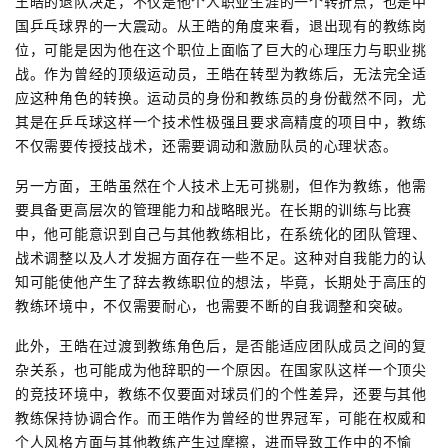
王皓的退队决定，不仅是他个人职业生涯的一个转折点，也是中
国乒乓球界的一大震动。从王皓的角度来看，退出现有的教练岗
位，可能是因为他在这个职位上面临了巨大的心理压力与职业挑
战。作为曾经的顶级运动员，王皓在转型为教练后，无法完全适
应这种角色的转换。运动员的身份和教练员的身份截然不同，尤
其是在乒乓球这样一个技术性极强且要求高精度的项目中，教练
不仅需要传授技战术，还需要调动和激励队员的心理状态。
另一方面，王皓虽然在个人技术上无可挑剔，但作为教练，他需
要具备更高层次的管理能力和战略眼光。在长期的训练与比赛
中，他可能意识到自己与其他教练相比，在系统化的团队管理、
战术调整以及人才发掘方面存在一些不足。这种对自我能力的认
知可能使他产生了辞去教练职位的想法，毕竟，长期处于高压的
教练环境中，不仅需要耐心，也需要不断的自我调整和突破。
此外，王皓在过渡到教练角色后，是否能适应团队成员之间的复
杂关系，也可能成为他辞职的一个原因。在国家队这样一个顶尖
的竞技环境中，教练不仅要面对球员们的个性差异，还要与其他
教练保持协调合作。而王皓作为曾经的世界冠军，可能在权威和
个人风格方面与其他教练产生过摩擦，进而导致工作中的不愉