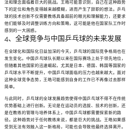
法和理念面临着巨大的挑战。王皓可能意识到，自己在这种趋势
下的定位和角色变得越来越模糊，进而产生了辞职的想法。乒乓
球的技术创新不仅需要教练具备超前的眼光和理解能力，还要求
他们能够及时调整训练方向和策略，这可能是他在国家队工作时
感到的一大困惑。
4、全球竞争与中国乒乓球的未来发展
在全球化和国际化日益加深的今天，乒乓球的国际竞争格局也在
发生变化。中国乒乓球队长期以来在国际赛场上处于领先地位，
但随着其他国家的迅速崛起，尤其是日本、德国、韩国等国家的
乒乓球水平不断提升，中国乒乓球面临的压力也越来越大。面对
这种全球竞争态势，王皓可能感到自身的工作已不再像过去那样
简单。
与此同时，乒乓球的全球发展趋势使得中国乒乓球不得不在传统
优势基础上进行创新。无论是在运动员的选拔、技术的创新，还
是在教练的管理与培养体系上，中国乒乓球都需要探索新的路
径。这种趋势对于任何教练来说，都是巨大的挑战。王皓如果感
受到无法有效融入这一新格局，可能也会导致他最终选择离开。