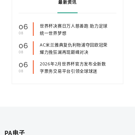
最新资讯
06
世界杯决赛日万人慈善跑 助力足球
统一世界梦想
08
06
AC米兰雅典复仇利物浦夺回欧冠荣
耀力挽狂澜再现巅峰对决
08
06
2026年2月世界杯官方发布全新数
字票务交易平台引领全球球迷
08
PA电子