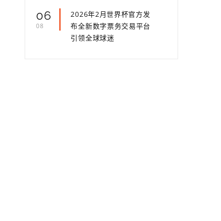
06
2026年2月世界杯官方发
布全新数字票务交易平台
08
引领全球球迷