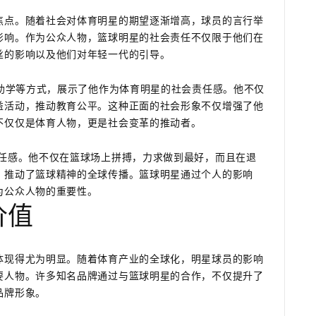
焦点。随着社会对体育明星的期望逐渐增高，球员的言行举
影响。作为公众人物，篮球明星的社会责任不仅限于他们在
丝的影响以及他们对年轻一代的引导。
资助学等方式，展示了他作为体育明星的社会责任感。他不仅
益活动，推动教育公平。这种正面的社会形象不仅增强了他
不仅仅是体育人物，更是社会变革的推动者。
责任感。他不仅在篮球场上拼搏，力求做到最好，而且在退
，推动了篮球精神的全球传播。篮球明星通过个人的影响
为公众人物的重要性。
价值
体现得尤为明显。随着体育产业的全球化，明星球员的影响
要人物。许多知名品牌通过与篮球明星的合作，不仅提升了
品牌形象。