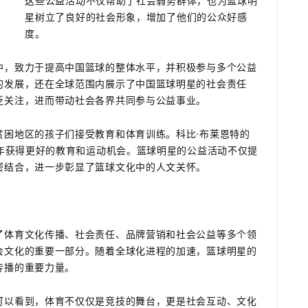
这些公益活动不仅帮助了社会弱势群体，也为篮球明
星树立了良好的社会形象，增加了他们的公众好感
度。
中，致力于提高中国篮球的整体水平，并积极参与多个公益
的发展，还在全球范围内展示了中国篮球明星的社会责任
泛关注，进而带动社会各界共同参与公益事业。
贫困地区的孩子们接受教育和体育训练。科比·布莱恩特的
少年获得更好的教育和运动机会。篮球明星的公益活动不仅提
密结合，进一步彰显了篮球文化中的人文关怀。
了体育文化传播、社会责任、品牌营销和社会公益等多个领
会文化的重要一部分。随着全球化进程的加速，篮球明星的
传播的重要力量。
可以看到，体育不仅仅是竞技的舞台，更是社会互动、文化