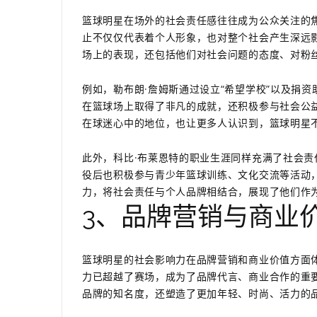
篮球明星在场外的社会责任感往往成为公众关注的
止不仅仅代表着个人形象，也对整个社会产生深远
场上的表现，还包括他们对社会问题的态度、对粉
例如，勒布朗·詹姆斯通过设立“希望学校”以及捐
在篮球场上取得了非凡的成就，还积极参与社会公
在球迷心中的地位，也让更多人认识到，篮球明星
此外，科比·布莱恩特的职业生涯同样充满了社会
役后也积极参与青少年篮球训练、文化交流等活动
力，将社会责任与个人品牌相结合，展现了他们作
3、品牌营销与商业
篮球明星的社会影响力在品牌营销和商业价值方面
力已超越了赛场，成为了品牌代言、商业合作的重
品牌的知名度，还塑造了更加年轻、时尚、活力的