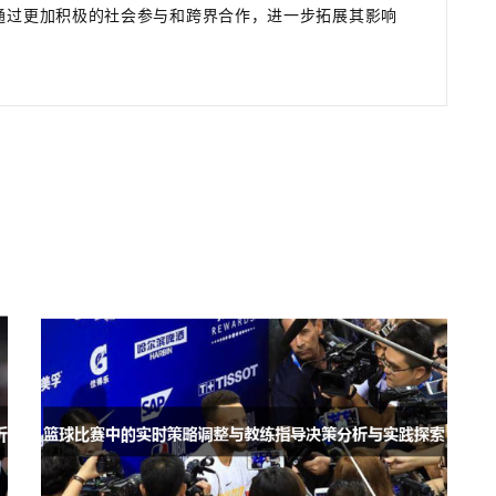
通过更加积极的社会参与和跨界合作，进一步拓展其影响