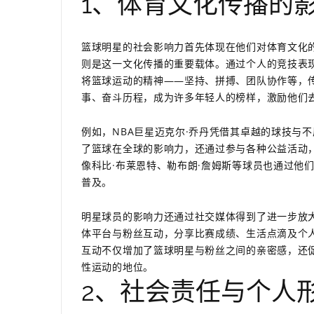
1、体育文化传播的
篮球明星的社会影响力首先体现在他们对体育文化
则是这一文化传播的重要载体。通过个人的竞技表
将篮球运动的精神——坚持、拼搏、团队协作等，
事、奋斗历程，成为许多年轻人的榜样，激励他们
例如，NBA巨星迈克尔·乔丹凭借其卓越的球技与
了篮球在全球的影响力，还通过参与各种公益活动
像科比·布莱恩特、勒布朗·詹姆斯等球员也通过他
普及。
明星球员的影响力还通过社交媒体得到了进一步放
体平台与粉丝互动，分享比赛成绩、生活点滴及个
互动不仅增加了篮球明星与粉丝之间的亲密感，还
性运动的地位。
2、社会责任与个人