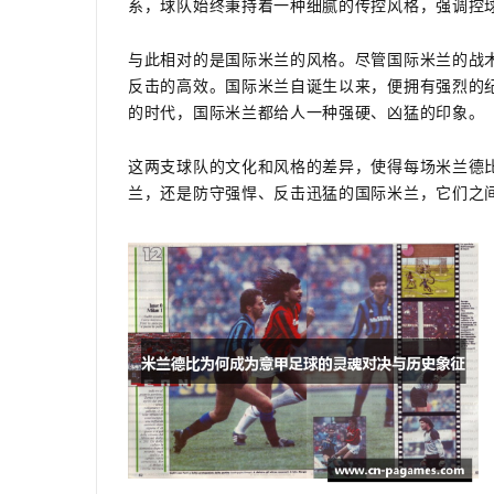
系，球队始终秉持着一种细腻的传控风格，强调控
与此相对的是国际米兰的风格。尽管国际米兰的战
反击的高效。国际米兰自诞生以来，便拥有强烈的
的时代，国际米兰都给人一种强硬、凶猛的印象。
这两支球队的文化和风格的差异，使得每场米兰德
兰，还是防守强悍、反击迅猛的国际米兰，它们之