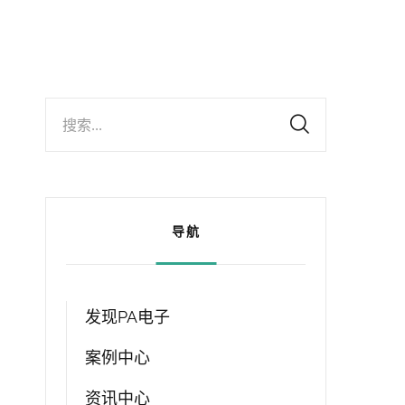
搜索...
导航
发现PA电子
案例中心
资讯中心