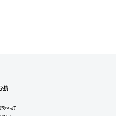
导航
发现PA电子