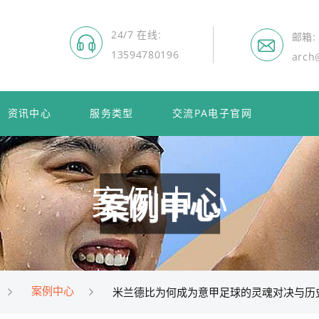
24/7 在线
邮箱
13594780196
arch
资讯中心
服务类型
交流PA电子官网
案例中心
案例中心
米兰德比为何成为意甲足球的灵魂对决与历