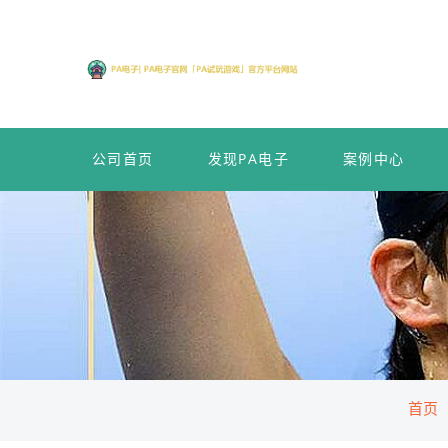
公司首页
发现PA电子
案例中心
首页