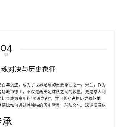
04
03
灵魂对决与历史象征
经百年沉淀，成为了世界足球的重要象征之一。米兰，作为
这场城市德比，不仅是两支足球队之间的较量，更是意大利
比会成为意甲的“灵魂之战”，并且长期占据历史象征地
兰德比如何通过其独特的历史背景、球队文化、球迷情感以
传承