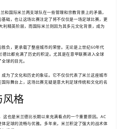
C米兰和国际米兰两支球队在一些管理和宗教背景上的矛盾，
的基础，也让这场比赛注定了将不仅仅是一场足球比赛，更
意大利精英阶层，而国际米兰则因为其多元文化背景，成为
的胜负，更承载了整座城市的荣誉。无论是上世纪60年代
米兰德比都充满了历史的积淀。尤其是在意甲联赛进入全球
了全球的目光。
，成为了文化和历史的象征。它不仅仅代表了米兰这座城市
在国际舞台上，这场比赛无疑是意大利足球传统和文化的名
与风格
，这也是米兰德比长期以来充满看点的一个重要原因。AC
整体足球的流畅与优雅。多年来，米兰积淀了强大的战术体