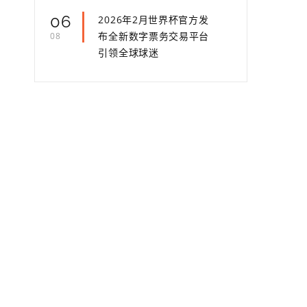
06
2026年2月世界杯官方发
布全新数字票务交易平台
08
引领全球球迷