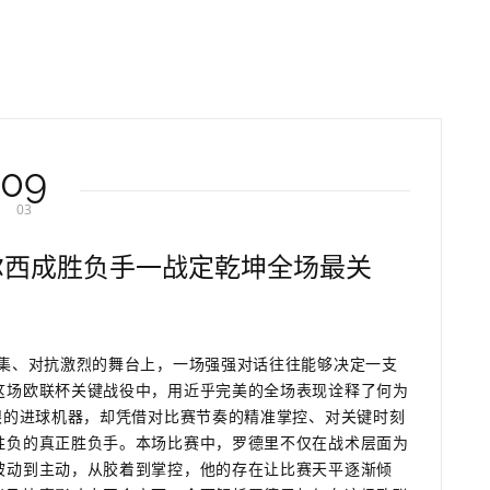
09
03
尔西成胜负手一战定乾坤全场最关
密集、对抗激烈的舞台上，一场强强对话往往能够决定一支
这场欧联杯关键战役中，用近乎完美的全场表现诠释了何为
眼的进球机器，却凭借对比赛节奏的精准掌控、对关键时刻
胜负的真正胜负手。本场比赛中，罗德里不仅在战术层面为
被动到主动，从胶着到掌控，他的存在让比赛天平逐渐倾