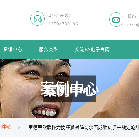
24/7 在线
邮箱
13594780196
arch
资讯中心
服务类型
交流PA电子官网
案例中心
例中心
罗德里欧联杯力挽狂澜对阵切尔西成胜负手一战定乾