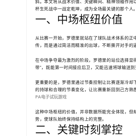
斜。本文将从战术价值、关键瞬间、精神领袖作用
杯生死战中一战定乾坤，成为全场最关键的那个人
一、中场枢纽价值
从比赛一开始，罗德里就站在了球队战术体系的正
传，而是通过简洁而精准的出球，不断撕开对手的
在中场争夺最为激烈的阶段，罗德里的站位选择显
带”，既能第一时间接应后卫，又能迅速将球输送
更重要的是，罗德里通过节奏控制让比赛逐渐冷却
的持球和合理的节奏变化，让比赛重新回到己方熟
PA电子试玩游戏
这种中场枢纽的价值，并非数据所能完全体现，但
势，使球队始终保持结构上的完整。
二、关键时刻掌控