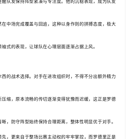
提醒队友保持阵型紧凑与专注度。他的沉稳表现，成为队友
然在中场完成覆盖与回追，这种以身作则的拼搏态度，极大
领袖式的表现，让球队在心理层面逐渐占据上风。
尔西的战术选择。对手在进攻组织时，不得不分出额外精力
断压缩，原本流畅的传切逐渐变得犹豫而迟缓，这正是罗德
清晰，防守阵型始终保持合理距离，整体性明显优于对手。
领先，更来自于整场比赛主动权的牢牢掌控，而罗德里正是