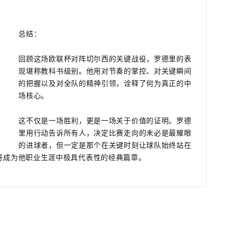
总结：
回顾这场欧联杯对阵切尔西的关键战役，罗德里的表
现堪称教科书级别。他用对节奏的掌控、对关键瞬间
的把握以及对全队的精神引领，诠释了何为真正的中
场核心。
这不仅是一场胜利，更是一场关于价值的证明。罗德
里用行动告诉所有人，决定比赛走向的未必是最耀眼
的进球者，但一定是那个在关键时刻让球队始终站在
将成为他职业生涯中极具代表性的经典篇章。