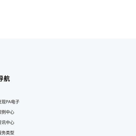
导航
发现PA电子
案例中心
资讯中心
服务类型