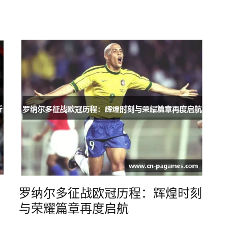
罗纳尔多征战欧冠历程：辉煌时刻
与荣耀篇章再度启航