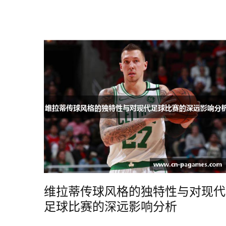
维拉蒂传球风格的独特性与对现代
足球比赛的深远影响分析