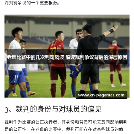
判判罚争议的一个重要根源。
3、裁判的身份与对球员的偏见
裁判作为比赛的公正执行者，其身份和背景可能无意间影响到判
罚的公正性。在老詹的比赛中，裁判可能存在对某些球员的偏