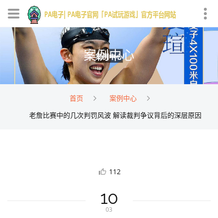
案例中心
首页
案例中心
老詹比赛中的几次判罚风波 解读裁判争议背后的深层原因
112
10
03