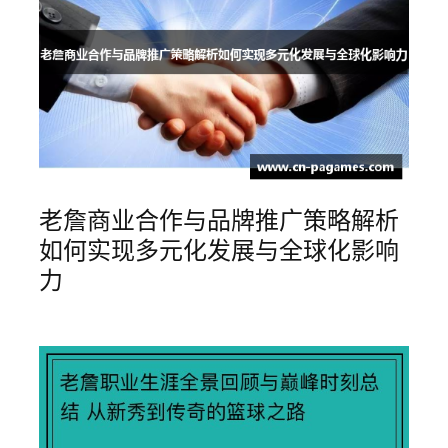
老詹商业合作与品牌推广策略解析
如何实现多元化发展与全球化影响
力