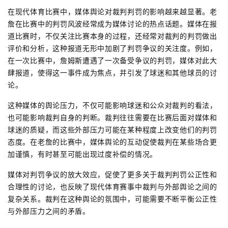
在现代体育比赛中，媒体舆论对裁判判罚的影响越来越显著。老
詹在比赛中的判罚风波经常成为媒体讨论的热点话题。媒体在报
道比赛时，不仅关注比赛本身的过程，还经常对裁判的判罚做出
评价和分析，这种报道无形中加剧了判罚争议的关注度。例如，
在一次比赛中，詹姆斯遭遇了一次备受争议的判罚，媒体对此大
肆报道，使得这一事件成为焦点，并引发了球迷和其他球员的讨
论。
这种媒体的舆论压力，不仅可能影响球迷和公众对裁判的看法，
也可能影响裁判自身的判断。裁判往往需要在比赛后面对媒体和
球迷的质疑，而这些外部压力可能在某种程度上改变他们的判罚
态度。在老詹的比赛中，媒体舆论的互动促使裁判在某些场合更
加谨慎，有时甚至可能出现过度补偿的情况。
媒体对判罚争议的放大效应，促使了更多关于裁判判罚公正性和
合理性的讨论，也反映了现代体育赛事中裁判与外部舆论之间的
复杂关系。裁判在这种舆论的氛围中，可能需要不断平衡公正性
与外部压力之间的矛盾。