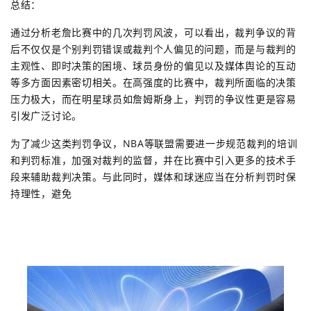
总结：
通过分析老詹比赛中的几次判罚风波，可以看出，裁判争议的背
后不仅仅是个别判罚错误或裁判个人偏见的问题，而是与裁判的
主观性、即时决策的困境、球员身份的偏见以及媒体舆论的互动
等多方面因素密切相关。在高强度的比赛中，裁判所面临的决策
压力极大，而在明星球员如詹姆斯身上，判罚的争议性更是容易
引发广泛讨论。
为了减少这类判罚争议，NBA等联盟需要进一步规范裁判的培训
和判罚标准，加强对裁判的监督，并在比赛中引入更多的技术手
段来辅助裁判决策。与此同时，媒体和球迷应当在分析判罚时保
持理性，避免