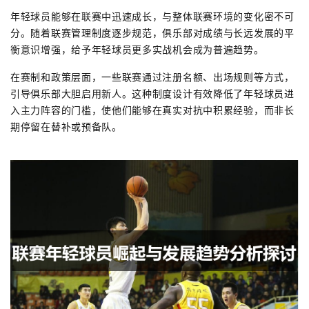
年轻球员能够在联赛中迅速成长，与整体联赛环境的变化密不可
分。随着联赛管理制度逐步规范，俱乐部对成绩与长远发展的平
衡意识增强，给予年轻球员更多实战机会成为普遍趋势。
在赛制和政策层面，一些联赛通过注册名额、出场规则等方式，
引导俱乐部大胆启用新人。这种制度设计有效降低了年轻球员进
入主力阵容的门槛，使他们能够在真实对抗中积累经验，而非长
期停留在替补或预备队。