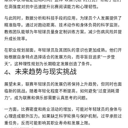
在高强度对抗中迅速提升比赛阅读能力和心理韧性。
与此同时，数据分析和科技手段的应用，为球员个人发展提供了
精准指导。通过对跑动距离、技术动作和身体负荷的科学监测，
教练团队能够为年轻球员量身定制训练方案，减少伤病风险并提
升成长效率。
在职业规划层面，年轻球员及其团队的意识也更加成熟。他们开
始根据自身特点选择适合的发展方向，而非盲目追求“一步登
天”，这种理性规划为长期稳定发展创造了条件。
4、未来趋势与现实挑战
展望未来，联赛年轻球员的发展仍将保持上升趋势，但同时也面
临新的挑战。随着年轻化程度不断提高，如何避免“过度消耗潜
力”，成为联赛和俱乐部需要认真思考的问题。
一方面，比赛密度和商业活动的增加，可能对年轻球员的身体与
心理造成额外压力。如果缺乏科学轮换与保护机制，过早承担过
重任务，反而可能影响其职业寿命和发展上限。