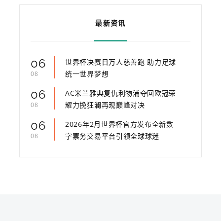
最新资讯
06
世界杯决赛日万人慈善跑 助力足球
统一世界梦想
08
06
AC米兰雅典复仇利物浦夺回欧冠荣
耀力挽狂澜再现巅峰对决
08
06
2026年2月世界杯官方发布全新数
字票务交易平台引领全球球迷
08