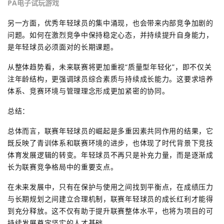
PA电子试玩游戏
另一方面，优秀年轻球员的集中涌现，也会带来内部竞争加剧的
问题。如何在激烈竞争中保持稳定心态，并持续提升自身能力，
是年轻球员必须面对的长期课题。
从整体趋势看，未来联赛将更加重视“质量型年轻化”，即不仅关
注年龄结构，更强调球员综合素质与持续成长能力。这要求培养
体系、竞赛环境与管理理念形成更加紧密的协同。
总结：
总体而言，联赛年轻球员的崛起是多重因素共同作用的结果，它
既反映了青训体系和联赛环境的进步，也体现了时代背景下竞技
体育发展逻辑的转变。年轻球员不再只是补充力量，而是逐渐成
长为联赛竞争格局中的重要支点。
在未来发展中，只有在保护与使用之间找到平衡点，在成绩压力
与长期规划之间建立合理机制，联赛年轻球员的成长红利才能得
到充分释放。这不仅有助于提升联赛整体水平，也将为项目的可
持续发展奠定坚实的人才基础。