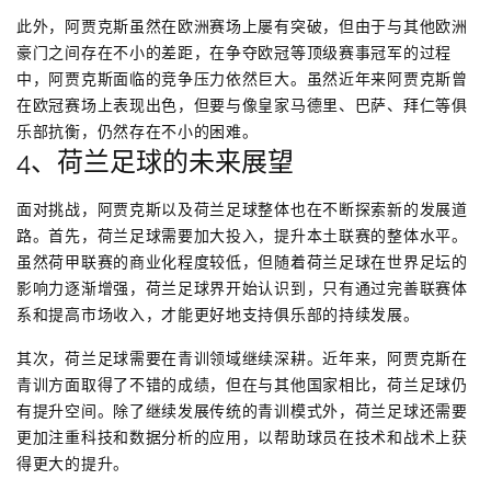
此外，阿贾克斯虽然在欧洲赛场上屡有突破，但由于与其他欧洲
豪门之间存在不小的差距，在争夺欧冠等顶级赛事冠军的过程
中，阿贾克斯面临的竞争压力依然巨大。虽然近年来阿贾克斯曾
在欧冠赛场上表现出色，但要与像皇家马德里、巴萨、拜仁等俱
乐部抗衡，仍然存在不小的困难。
4、荷兰足球的未来展望
面对挑战，阿贾克斯以及荷兰足球整体也在不断探索新的发展道
路。首先，荷兰足球需要加大投入，提升本土联赛的整体水平。
虽然荷甲联赛的商业化程度较低，但随着荷兰足球在世界足坛的
影响力逐渐增强，荷兰足球界开始认识到，只有通过完善联赛体
系和提高市场收入，才能更好地支持俱乐部的持续发展。
其次，荷兰足球需要在青训领域继续深耕。近年来，阿贾克斯在
青训方面取得了不错的成绩，但在与其他国家相比，荷兰足球仍
有提升空间。除了继续发展传统的青训模式外，荷兰足球还需要
更加注重科技和数据分析的应用，以帮助球员在技术和战术上获
得更大的提升。