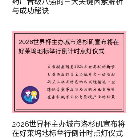
药厂晋级八强的三大关键因素解析
与成功秘诀
2026世界杯主办城市洛杉矶宣布将
在好莱坞地标举行倒计时点灯仪式