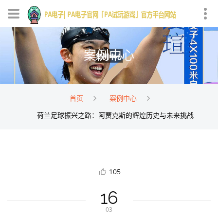
案例中心
首页
案例中心
荷兰足球振兴之路：阿贾克斯的辉煌历史与未来挑战
105
16
03