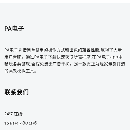
PA电子
PA电子凭借简单易用的操作方式和出色的兼容性能,赢得了大量
用户青睐。通过PA电子下载快速获取所需程序,在PA电子app中
畅玩各类游戏,全程免费无广告干扰。是一款真正为玩家量身打造
的高效模拟工具。
联系我们
24\7 在线
13594780196