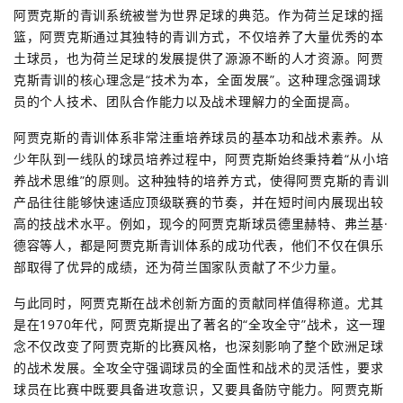
阿贾克斯的青训系统被誉为世界足球的典范。作为荷兰足球的摇
篮，阿贾克斯通过其独特的青训方式，不仅培养了大量优秀的本
土球员，也为荷兰足球的发展提供了源源不断的人才资源。阿贾
克斯青训的核心理念是“技术为本，全面发展”。这种理念强调球
员的个人技术、团队合作能力以及战术理解力的全面提高。
阿贾克斯的青训体系非常注重培养球员的基本功和战术素养。从
少年队到一线队的球员培养过程中，阿贾克斯始终秉持着“从小培
养战术思维”的原则。这种独特的培养方式，使得阿贾克斯的青训
产品往往能够快速适应顶级联赛的节奏，并在短时间内展现出较
高的技战术水平。例如，现今的阿贾克斯球员德里赫特、弗兰基·
德容等人，都是阿贾克斯青训体系的成功代表，他们不仅在俱乐
部取得了优异的成绩，还为荷兰国家队贡献了不少力量。
与此同时，阿贾克斯在战术创新方面的贡献同样值得称道。尤其
是在1970年代，阿贾克斯提出了著名的“全攻全守”战术，这一理
念不仅改变了阿贾克斯的比赛风格，也深刻影响了整个欧洲足球
的战术发展。全攻全守强调球员的全面性和战术的灵活性，要求
球员在比赛中既要具备进攻意识，又要具备防守能力。阿贾克斯