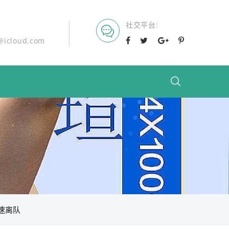
社交平台
@icloud.com
速离队