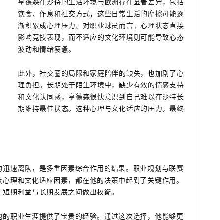
亨德森在沙特的生活环境与欧洲存在显著差异，包括
饮食、作息和社交方式，这些日常生活的摩擦可能逐
渐积累成心理压力。对职业球员而言，心理状态直接
影响竞技表现，而不适应的文化环境则可能导致心态
波动和情绪疲惫。
此外，社交圈的局限和家庭陪伴的缺失，也加剧了心
理负担。长期处于陌生环境中，缺少有效的情感支持
和文化认同感，亨德森很快意识到自己难以在沙特长
期维持最佳状态。这种心理与文化适应的压力，最终
约迅速离队，是多重因素综合作用的结果。职业规划与联赛
及心理和文化适应因素，都在他的决策中起到了关键作用。
在短期利益与长期发展之间做出权衡。
他的职业生涯提供了宝贵的经验。通过这次选择，他能够更