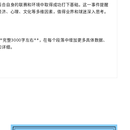
适合自身的联赛和环境中取得成功打下基础。这一事件提醒
经济、心理、文化等多维因素，值得业界和球迷深入思考。
完整3000字左右**，在每个段落中增加更多具体数据、
和详细。