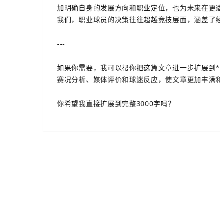
加明确自身的发展方向和职业定位，也为未来在更
我们，职业球员的决策往往超越竞技层面，涵盖了
---
如果你需要，我可以帮你把这篇文章进一步扩展到**
赛况分析、媒体评价和球迷反应，使文章更加丰满
你希望我直接扩展到完整3000字吗？