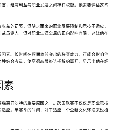
而言，经济利益与职业发展之间存在权衡。他需要评估这笔
济收益的初衷，但随之而来的职业发展限制和竞技不适应，
利益虽诱人，但对职业生涯全局的正向影响有限，这让他在
量因素。长时间在短期效益突出的联赛效力，可能会影响他
这种综合考量，使亨德森最终选择解约离开，显示出他在经
因素
德森离开沙特的重要原因之一。跨国联赛不仅仅是职业竞技
的适应。半赛季的时间，对于适应一个全新文化环境来说极