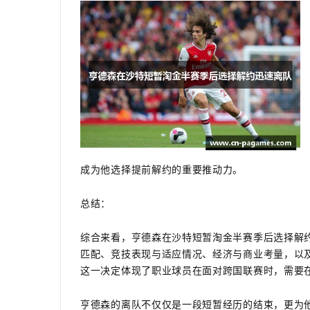
成为他选择提前解约的重要推动力。
总结：
综合来看，亨德森在沙特短暂淘金半赛季后选择解
匹配、竞技表现与适应情况、经济与商业考量，以
这一决定体现了职业球员在面对跨国联赛时，需要
亨德森的离队不仅仅是一段短暂经历的结束，更为