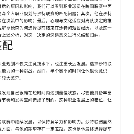
背后的原因和影响，我们可以看到职业球员在跨国联赛中面
德森个人职业规划与沙特联赛的匹配问题；其次，他在沙特
素在决策中的影响；最后，心理与文化适应对离队决定的推
理解亨德森为何选择提前结束在沙特的短暂经历，以及这一
合上述分析，对这一决定的深远意义进行总结和归纳。
匹配
职业规划不仅关注竞技水平，也注重长远发展。选择沙特联
人能力的一种挑战。然而，半个赛季的时间让他很快意识
在较大差异。
森发现自己很难在短时间内达到最佳状态。尽管他具备丰富
赛节奏和发挥空间造成了制约。这种职业发展上的错位，让
的联赛中继续发展，以保持竞争力和影响力。沙特联赛虽然
战方面，与他的期望存在一定差距。这也是他最终选择提前