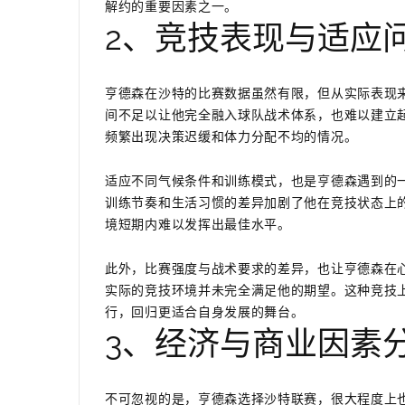
解约的重要因素之一。
2、竞技表现与适应
亨德森在沙特的比赛数据虽然有限，但从实际表现
间不足以让他完全融入球队战术体系，也难以建立
频繁出现决策迟缓和体力分配不均的情况。
适应不同气候条件和训练模式，也是亨德森遇到的
训练节奏和生活习惯的差异加剧了他在竞技状态上
境短期内难以发挥出最佳水平。
此外，比赛强度与战术要求的差异，也让亨德森在
实际的竞技环境并未完全满足他的期望。这种竞技
行，回归更适合自身发展的舞台。
3、经济与商业因素
不可忽视的是，亨德森选择沙特联赛，很大程度上