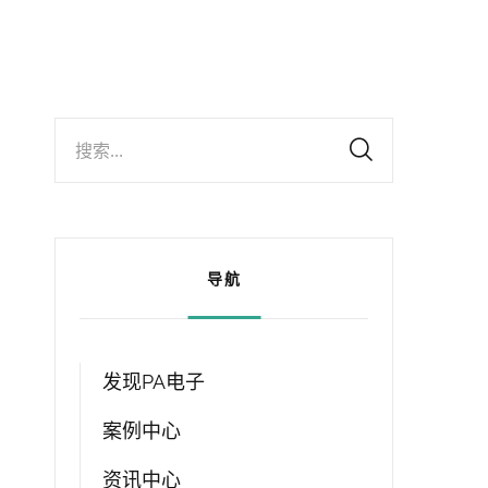
搜索...
导航
发现PA电子
案例中心
资讯中心