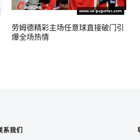
劳姆德精彩主场任意球直接破门引
爆全场热情
联系我们