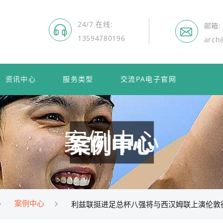
24/7 在线
邮箱
13594780196
arch
资讯中心
服务类型
交流PA电子官网
案例中心
案例中心
利兹联挺进足总杯八强将与西汉姆联上演伦敦