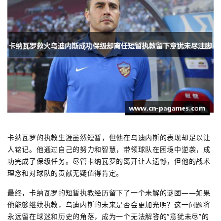
卡纳瓦罗的执教生涯虽然短暂，但他在乌迪内斯的表现却足以让
人铭记。他通过自己的努力和智慧，带领球队在困境中逆袭，成
功完成了保级任务。尽管卡纳瓦罗的离开让人遗憾，但他的战术
理念和对球队的贡献无疑值得肯定。
最终，卡纳瓦罗的短暂执教经历留下了一个未解的谜团——如果
他能够继续执教，乌迪内斯的未来是否会更加光明？这一问题将
永远留在球迷和历史的角落，成为一个无法解答的“意犹未尽”的