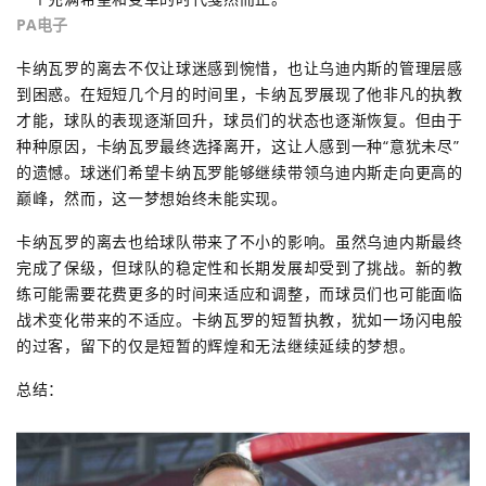
PA电子
卡纳瓦罗的离去不仅让球迷感到惋惜，也让乌迪内斯的管理层感
到困惑。在短短几个月的时间里，卡纳瓦罗展现了他非凡的执教
才能，球队的表现逐渐回升，球员们的状态也逐渐恢复。但由于
种种原因，卡纳瓦罗最终选择离开，这让人感到一种“意犹未尽”
的遗憾。球迷们希望卡纳瓦罗能够继续带领乌迪内斯走向更高的
巅峰，然而，这一梦想始终未能实现。
卡纳瓦罗的离去也给球队带来了不小的影响。虽然乌迪内斯最终
完成了保级，但球队的稳定性和长期发展却受到了挑战。新的教
练可能需要花费更多的时间来适应和调整，而球员们也可能面临
战术变化带来的不适应。卡纳瓦罗的短暂执教，犹如一场闪电般
的过客，留下的仅是短暂的辉煌和无法继续延续的梦想。
总结：