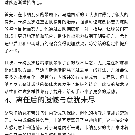
球队逐渐重拾信心。
首先，在卡纳瓦罗的带领下，乌迪内斯的团队协作得到了很大的
提升。卡纳瓦罗注重团队精神的培养，强调每位球员都要为球队
的整体目标而努力。他通过团队训练和一对一指导，让球员们在
球场上更好地理解和配合，整体作战能力得到了明显提升。尤其
是中后卫和中场球员的配合变得更加默契，防守端的稳定性提升
了不少。
其次，卡纳瓦罗也给球队带来了新的战术理念，尤其是在控球和
组织进攻方面，乌迪内斯逐渐脱离了过去单一的打法，开始尝试
更多的战术变化。尽管乌迪内斯并没有立刻成为一支强队，但卡
纳瓦罗无疑让球队的整体表现发生了积极的转变。球队的战术灵
活性和进攻多样性都有了提升，给对手带来了更多的威胁。
4、离任后的遗憾与意犹未尽
尽管卡纳瓦罗带领乌迪内斯成功保级，但他的执教之旅却异常短
暂。在完成保级任务后，卡纳瓦罗离开了乌迪内斯，这一决定令
人感到意外和遗憾。对于乌迪内斯来说，卡纳瓦罗的离开意味着
一个充满希望和变革的时代戛然而止。