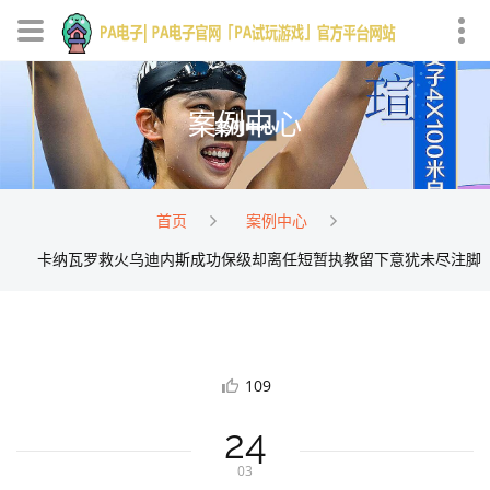
案例中心
首页
案例中心
卡纳瓦罗救火乌迪内斯成功保级却离任短暂执教留下意犹未尽注脚
109
24
03