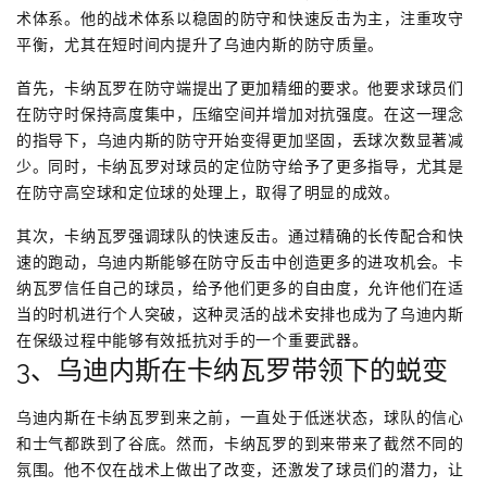
术体系。他的战术体系以稳固的防守和快速反击为主，注重攻守
平衡，尤其在短时间内提升了乌迪内斯的防守质量。
首先，卡纳瓦罗在防守端提出了更加精细的要求。他要求球员们
在防守时保持高度集中，压缩空间并增加对抗强度。在这一理念
的指导下，乌迪内斯的防守开始变得更加坚固，丢球次数显著减
少。同时，卡纳瓦罗对球员的定位防守给予了更多指导，尤其是
在防守高空球和定位球的处理上，取得了明显的成效。
其次，卡纳瓦罗强调球队的快速反击。通过精确的长传配合和快
速的跑动，乌迪内斯能够在防守反击中创造更多的进攻机会。卡
纳瓦罗信任自己的球员，给予他们更多的自由度，允许他们在适
当的时机进行个人突破，这种灵活的战术安排也成为了乌迪内斯
在保级过程中能够有效抵抗对手的一个重要武器。
3、乌迪内斯在卡纳瓦罗带领下的蜕变
乌迪内斯在卡纳瓦罗到来之前，一直处于低迷状态，球队的信心
和士气都跌到了谷底。然而，卡纳瓦罗的到来带来了截然不同的
氛围。他不仅在战术上做出了改变，还激发了球员们的潜力，让