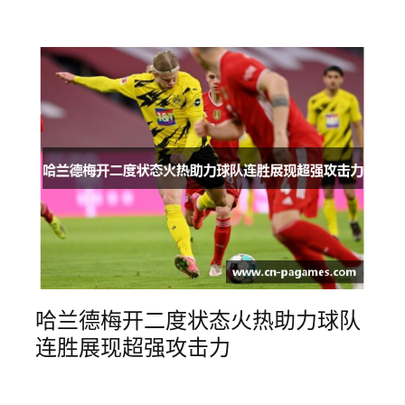
哈兰德梅开二度状态火热助力球队
连胜展现超强攻击力