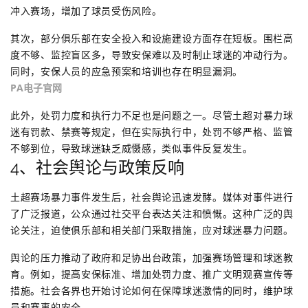
冲入赛场，增加了球员受伤风险。
其次，部分俱乐部在安全投入和设施建设方面存在短板。围栏高
度不够、监控盲区多，导致安保难以及时制止球迷的冲动行为。
同时，安保人员的应急预案和培训也存在明显漏洞。
PA电子官网
此外，处罚力度和执行力不足也是问题之一。尽管土超对暴力球
迷有罚款、禁赛等规定，但在实际执行中，处罚不够严格、监管
不够到位，导致球迷缺乏威慑感，类似事件反复发生。
4、社会舆论与政策反响
土超赛场暴力事件发生后，社会舆论迅速发酵。媒体对事件进行
了广泛报道，公众通过社交平台表达关注和愤慨。这种广泛的舆
论关注，迫使俱乐部和相关部门采取措施，应对球迷暴力问题。
舆论的压力推动了政府和足协出台政策，加强赛场管理和球迷教
育。例如，提高安保标准、增加处罚力度、推广文明观赛宣传等
措施。社会各界也开始讨论如何在保障球迷激情的同时，维护球
员和赛事的安全。