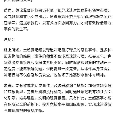
然而，舆论监督的效果仍有限。部分球迷对处罚抱有侥幸心理，
公共教育和文化引导滞后，使得舆论压力与实际管理措施之间存
在落差。这提示我们，只有多方面协同努力，才能有效降低暴力
事件的发生率。
总结：
综上所述，土超赛场频发球迷冲场殴打球员的恶性事件，是多种
因素叠加的结果。事件的频发不仅涉及球迷心理、社会文化，也
暴露出赛事管理和安保体系的不足，同时舆论和政策的推动在一
定程度上能够缓解问题，但仍需进一步完善。从事件本身来看，
冲场行为不仅危及球员安全，也破坏了比赛秩序和体育精神。
未来，要有效减少此类事件，必须采取综合措施：加强赛场安保
和应急管理，完善处罚和执行机制，同时通过球迷教育和社会文
化引导，培养理性、文明的观赛氛围。只有如此，土超赛事才能
在保障安全的前提下，提升竞技水平和国际形象，实现球迷激情
与体育精神的有机平衡。