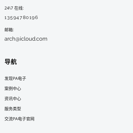
24\7 在线
13594780196
邮箱
arch@icloud.com
导航
发现PA电子
案例中心
资讯中心
服务类型
交流PA电子官网