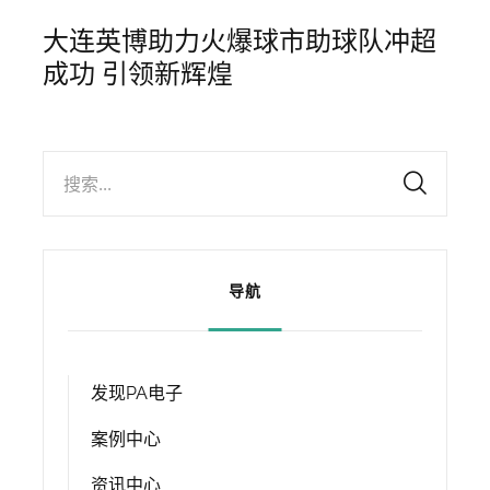
大连英博助力火爆球市助球队冲超
成功 引领新辉煌
搜索...
导航
发现PA电子
案例中心
资讯中心