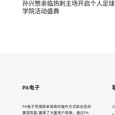
孙兴慜亲临热刺主场开启个人足球
学院活动盛典
PA电子
PA电子凭借简单易用的操作方式和出色的
2
兼容性能,赢得了大量用户青睐。通过PA