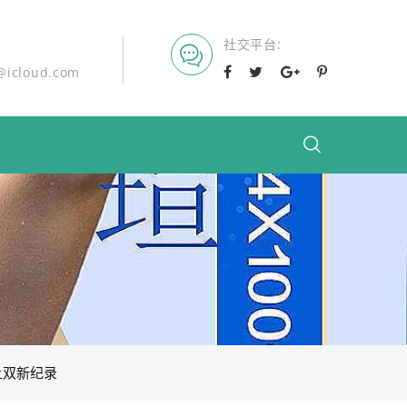
社交平台
@icloud.com
上双新纪录