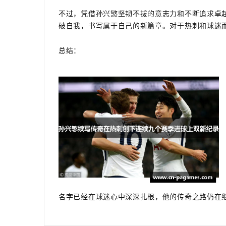
不过，凭借孙兴慜坚韧不拔的意志力和不断追求卓
破自我，书写属于自己的新篇章。对于热刺和球迷
总结：
名字已经在球迷心中深深扎根，他的传奇之路仍在