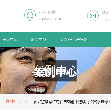
24/7 在线
邮箱
13594780196
arch
资讯中心
服务类型
交流PA电子官网
案例中心
案例中心
孙兴慜续写传奇在热刺创下连续九个赛季进球