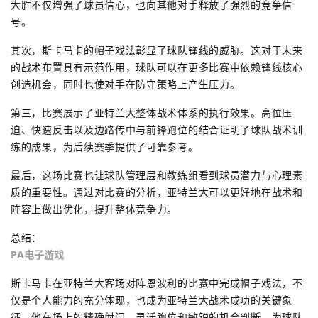
大胜不仅增强了球员信心，也向其他对手释放了强烈的竞争信
号。
其次，斯卡马卡的帽子戏法彰显了球队锋线的威胁。这对于未来
的战术布置具有示范作用，球队可以在更多比赛中依赖锋线核心
创造机会，同时也使对手在防守策略上产生压力。
第三，比赛展示了亚特兰大整体战术体系的执行效果。高位压
迫、快速反击以及边路传中与前锋跑位的结合证明了球队战术训
练的成果，为后续赛季提供了可靠参考。
最后，这场比赛也让球队管理层和教练组看到球员潜力与心理素
质的重要性。通过对比赛的分析，亚特兰大可以更好地在战术和
阵容上做出优化，提升整体竞争力。
总结：
PA电子游戏
斯卡马卡在亚特兰大客场对阵恩波利的比赛中完成帽子戏法，不
仅是个人能力的充分体现，也成为亚特兰大战术成功的关键象
征。他在场上的精确射门、灵活跑位和敏锐的机会判断，为球队