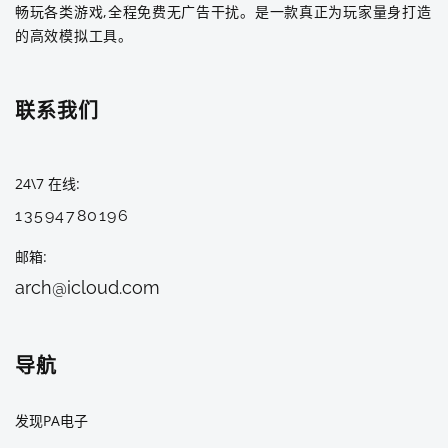
畅玩各类游戏,全程免费无广告干扰。是一款真正为玩家量身打造
的高效模拟工具。
联系我们
24\7 在线
13594780196
邮箱
arch@icloud.com
导航
发现PA电子