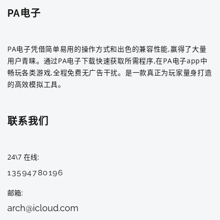
PA电子
PA电子凭借简单易用的操作方式和出色的兼容性能,赢得了大量
用户青睐。通过PA电子下载快速获取所需程序,在PA电子app中
畅玩各类游戏,全程免费无广告干扰。是一款真正为玩家量身打造
的高效模拟工具。
联系我们
24\7 在线
13594780196
邮箱
arch@icloud.com