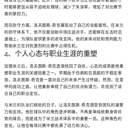
时能够更加从容不迫地处理球，减少了失误率，增加了对比赛节
奏的掌控力。
而在防守方面，洛夫图斯-奇克展现出了自己的全能属性。在米兰
的防守体系下，他不仅能协助中场压迫对手，还能够在反击时迅
速插上，为球队提供更多的进攻支持。他的身体对抗和预判能力
帮助米兰在对抗激烈的比赛中占得先机。
4、个人心态与职业生涯的重塑
加盟米兰后，洛夫图斯-奇克逐渐找回了自信，心态的成熟是他重
塑职业生涯的关键因素之一。早期由于伤病和在英超的不稳定表
现，洛夫图斯-奇克曾一度对自己的未来产生过怀疑。然而，在意
甲的成功之路，让他重新审视了自己的优点和潜力，并找到了适
合自己的职业定位。
与米兰的队友们相处的日子，让洛夫图斯-奇克感受到团队的凝聚
力和支持。他在球队中的角色逐步明确，不再是单纯依赖身体优
势的球员，而是成为了米兰战术体系中的重要一员。这种角色的
变化，让他在每场比赛中都充满了动力和决心。