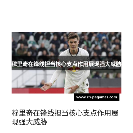
穆里奇在锋线担当核心支点作用展
现强大威胁