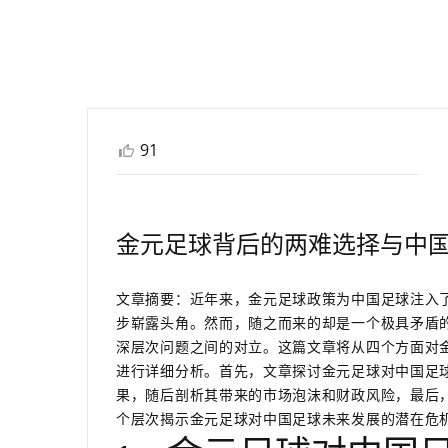
91
金元足球背后的两难选择与中
文章摘要：近年来，金元足球政策为中国足球注入
步崭露头角。然而，随之而来的却是一个极具矛盾
深层次问题之间的对立。这篇文章将从四个方面对
进行详细分析。首先，文章探讨金元足球对中国足
果，随后剖析其带来的市场泡沫和财政风险，最后
个层次揭示金元足球对中国足球未来发展的潜在危