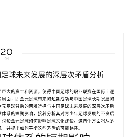
20
04
国足球未来发展的深层次矛盾分析
了巨大的资金和资源，使得中国足球的职业联赛在国际上逐
的局面，即金元足球带来的短期成功与中国足球长期发展的
金元足球背后的两难选择与中国足球未来发展的深层次矛盾
球体系的短期影响，接着分析其对青少年足球发展的不良后
，讨论金元足球如何影响足球文化建设。这四个方面将从多
机，并提出如何平衡这些矛盾的可能路径。