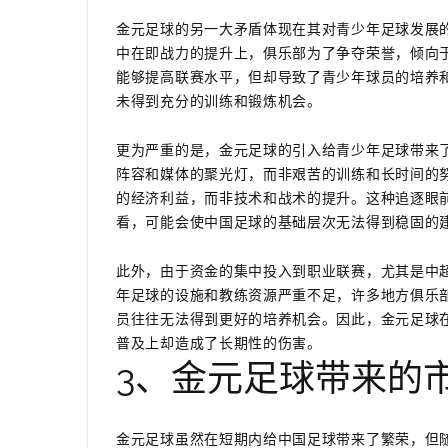
金元足球的另一大矛盾体现在其对青少年足球发展
中在即战力的提升上，俱乐部为了争夺荣誉，倾向
能够提高联赛水平，但却导致了青少年球员的培养
未得到充分的训练和锻炼机会。
更为严重的是，金元足球的引入给青少年足球带来
阵容和媒体的聚光灯，而非艰苦的训练和长时间的
的经济利益，而非技术和战术的提升。这种追逐眼
看，可能会使中国足球的基础层次无法得到稳固的
此外，由于资金的集中投入到职业联赛，尤其是中
年足球的设施和教练资源严重不足，许多地方俱乐
员往往无法得到更好的培养机会。因此，金元足球
普及上却造成了长期性的伤害。
3、金元足球带来的
金元足球虽然在短期内给中国足球带来了繁荣，但