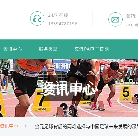
24/7 在线
邮箱
13594780196
arch
资讯中心
服务类型
交流PA电子官网
资讯中心
资讯中心
金元足球背后的两难选择与中国足球未来发展的深