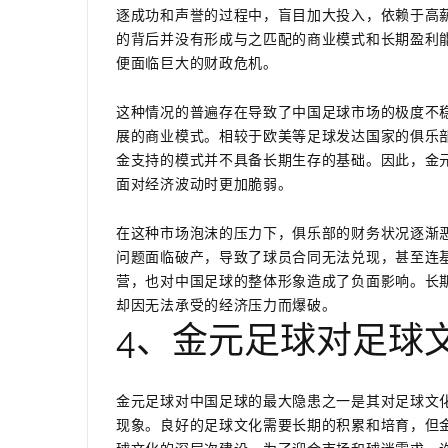
逐成功和声誉的过程中，盲目加大投入，依赖于高
的背后并没有形成与之匹配的商业模式和长期盈利
便面临巨大的财政危机。
这种情况的普遍存在导致了中国足球市场的极度不
展的商业模式。相较于欧美等足球发达国家的俱乐
金支持的模式并不具备长期生存的基础。因此，金
面对经济波动时更加脆弱。
在这种市场泡沫的压力下，俱乐部的财务状况逐渐
问题面临破产，导致了球员合同无法兑现，甚至连
营，也对中国足球的整体形象造成了负面影响。长
却因无法承受的经济压力而爆破。
4、金元足球对足球
金元足球对中国足球的最大隐患之一是其对足球文
现象。良好的足球文化需要长期的积累和培育，但