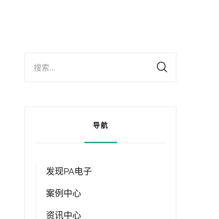
搜索...
导航
发现PA电子
案例中心
资讯中心