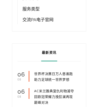
服务类型
交流PA电子官网
最新资讯
06
世界杯决赛日万人慈善跑
助力足球统一世界梦想
08
06
AC米兰雅典复仇利物浦夺
回欧冠荣耀力挽狂澜再现
08
巅峰对决