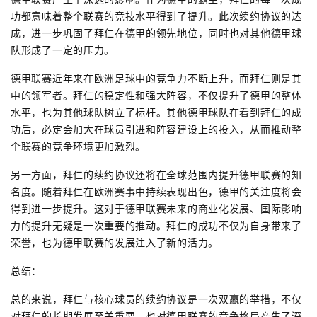
功都意味着整个联赛的竞技水平得到了提升。此次续约协议的达
成，进一步巩固了拜仁在德甲的领先地位，同时也对其他德甲球
队形成了一定的压力。
德甲联赛近年来在欧洲足球中的竞争力不断上升，而拜仁则是其
中的领军者。拜仁的稳定性和强大阵容，不仅提升了德甲的整体
水平，也为其他球队树立了标杆。其他德甲球队在看到拜仁的成
功后，必定会加大在球员引进和阵容建设上的投入，从而推动整
个联赛的竞争环境更加激烈。
另一方面，拜仁的续约协议还将在全球范围内提升德甲联赛的知
名度。随着拜仁在欧洲赛事中持续表现出色，德甲的关注度将会
得到进一步提升。这对于德甲联赛未来的商业化发展、国际影响
力的提升无疑是一次重要的推动。拜仁的成功不仅为自身带来了
荣誉，也为德甲联赛的发展注入了新的活力。
总结：
总的来说，拜仁与核心球员的续约协议是一次双赢的举措，不仅
对拜仁的长期发展至关重要，也对德甲联赛的竞争格局产生了深