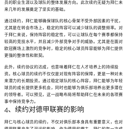
员的职业生涯以及球队的整体发展方向。此次续约无疑为拜仁未
来几年的发展奠定了坚实的基础。
通过续约，拜仁能够确保球队的核心骨架不受外部因素的干扰，
尤其是在转会市场上，稳定的阵容可以减少球队的调整频率。对
于拜仁来说，保持阵容的稳定性，可以让球队在每个赛季都保持
较高的竞技水平，并且减少外部竞争对手的威胁。尤其是在面对
欧冠赛场上激烈的竞争时，稳定的核心球员阵容能够为拜仁提供
更强的整体性和默契。
此外，续约协议的达成，也意味着拜仁在人才培养上的持续投
资。核心球员的续约不仅仅是对现有阵容的保障，更是一种对未
来潜力的长期投资。通过稳定球队的核心阵容，拜仁能够为年轻
球员的成长提供更多机会，同时也能够为俱乐部培养出更多潜在
的领导者。可以预见，这一战略布局将帮助拜仁在未来的各项赛
事中保持竞争力。
4、续约对德甲联赛的影响
拜仁与核心球员的续约，不仅对俱乐部本身具有重要意义，也对
德甲联赛产生了深远的影响。作为德甲的霸主，拜仁的每一次成