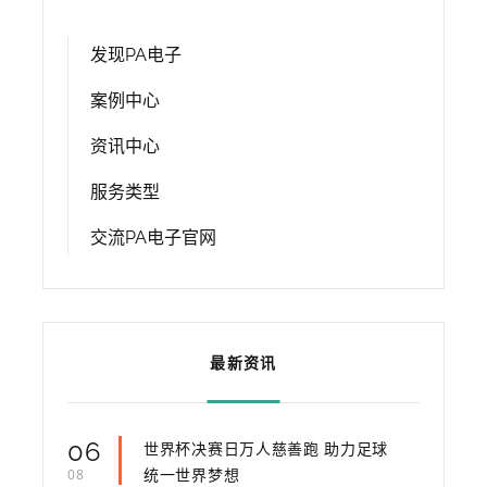
发现PA电子
案例中心
资讯中心
服务类型
交流PA电子官网
最新资讯
06
世界杯决赛日万人慈善跑 助力足球
统一世界梦想
08