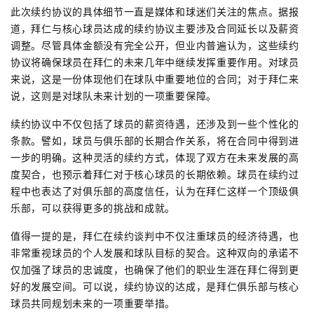
此次续约协议的具体细节一直是媒体和球迷们关注的焦点。据报
道，拜仁与核心球员达成的续约协议主要涉及合同延长以及薪资
调整。尽管具体金额没有完全公开，但业内普遍认为，这些续约
协议将确保球员在拜仁的未来几年中继续发挥重要作用。对球员
来说，这是一份体现他们在球队中重要地位的合同；对于拜仁来
说，这则是对球队未来计划的一项重要保障。
续约协议中不仅包括了球员的薪资待遇，还涉及到一些个性化的
条款。譬如，球员与俱乐部的长期合作关系，将在合同中得到进
一步的明确。这种灵活的续约方式，体现了双方在未来发展的高
度契合，也预示着拜仁对于核心球员的长期依赖。球员在续约过
程中也表达了对俱乐部的高度信任，认为在拜仁这样一个顶级俱
乐部，可以获得更多的挑战和成就。
值得一提的是，拜仁在续约谈判中不仅注重球员的经济待遇，也
非常重视球员的个人发展和球队目标的契合。这种双向的承诺不
仅加强了球员的忠诚度，也确保了他们的职业生涯在拜仁得到更
好的发展空间。可以说，续约协议的达成，是拜仁俱乐部与核心
球员共同规划未来的一项重要举措。