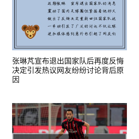
张琳芃宣布退出国家队后再度反悔
决定引发热议网友纷纷讨论背后原
因