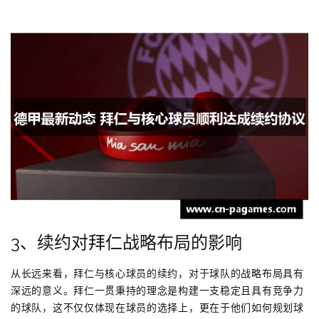
3、续约对拜仁战略布局的影响
从长远来看，拜仁与核心球员的续约，对于球队的战略布局具有
深远的意义。拜仁一贯秉持的理念是构建一支稳定且具有竞争力
的球队，这不仅仅体现在球员的选择上，更在于他们如何规划球