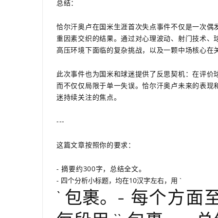
总结：
恰尔汗奥卢在国米生涯首次失点事件不仅是一次偶
重因素交织的结果。通过对心理波动、射门技术、
高压环境下面临的复杂挑战，以及一颗中场核心在
此次事件也为国米和球迷提供了反思契机：在评价
而不仅仅局限于单一失误。恰尔汗奥卢未来的表现
迷持续关注的焦点。
---
这篇文章按照你的要求：
- 摘要约300字，总结全文。
- 四个分析小标题，均在10汉字左右，用 `
` 包裹。
- 每个方面