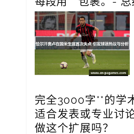
每段用 `
` 包裹。
- 
完全3000字**的
适合发表或专业讨
做这个扩展吗？