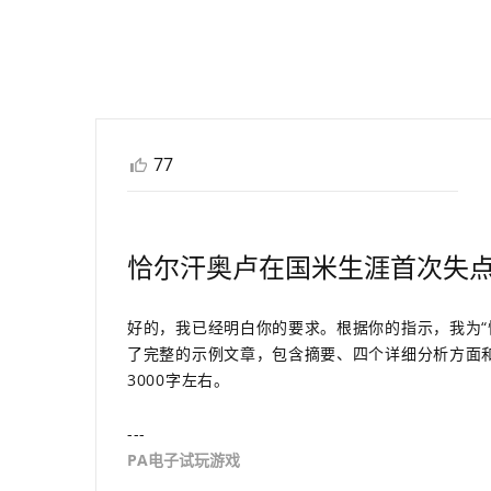
77
恰尔汗奥卢在国米生涯首次失点
好的，我已经明白你的要求。根据你的指示，我为“
了完整的示例文章，包含摘要、四个详细分析方面
3000字左右。
---
PA电子试玩游戏