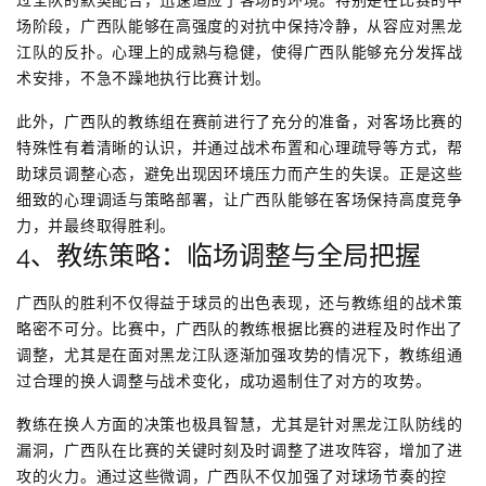
场阶段，广西队能够在高强度的对抗中保持冷静，从容应对黑龙
江队的反扑。心理上的成熟与稳健，使得广西队能够充分发挥战
术安排，不急不躁地执行比赛计划。
此外，广西队的教练组在赛前进行了充分的准备，对客场比赛的
特殊性有着清晰的认识，并通过战术布置和心理疏导等方式，帮
助球员调整心态，避免出现因环境压力而产生的失误。正是这些
细致的心理调适与策略部署，让广西队能够在客场保持高度竞争
力，并最终取得胜利。
4、教练策略：临场调整与全局把握
广西队的胜利不仅得益于球员的出色表现，还与教练组的战术策
略密不可分。比赛中，广西队的教练根据比赛的进程及时作出了
调整，尤其是在面对黑龙江队逐渐加强攻势的情况下，教练组通
过合理的换人调整与战术变化，成功遏制住了对方的攻势。
教练在换人方面的决策也极具智慧，尤其是针对黑龙江队防线的
漏洞，广西队在比赛的关键时刻及时调整了进攻阵容，增加了进
攻的火力。通过这些微调，广西队不仅加强了对球场节奏的控