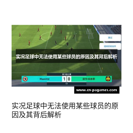
实况足球中无法使用某些球员的原
因及其背后解析