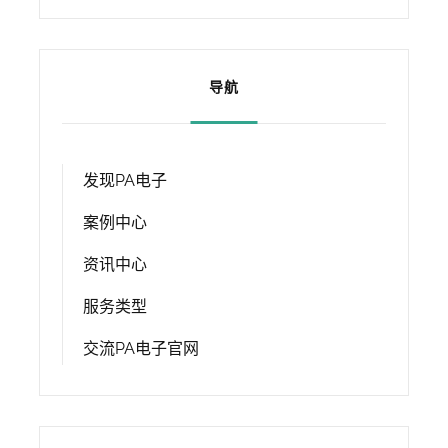
导航
发现PA电子
案例中心
资讯中心
服务类型
交流PA电子官网