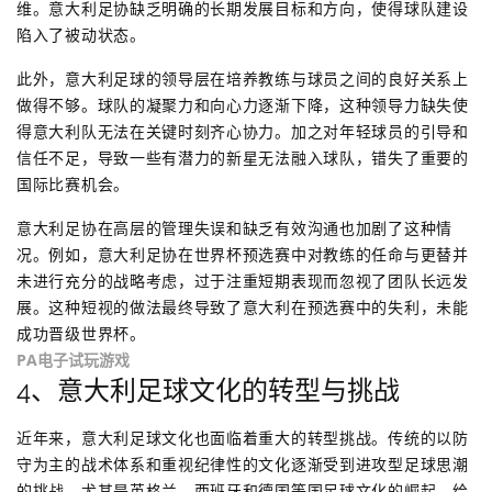
维。意大利足协缺乏明确的长期发展目标和方向，使得球队建设
陷入了被动状态。
此外，意大利足球的领导层在培养教练与球员之间的良好关系上
做得不够。球队的凝聚力和向心力逐渐下降，这种领导力缺失使
得意大利队无法在关键时刻齐心协力。加之对年轻球员的引导和
信任不足，导致一些有潜力的新星无法融入球队，错失了重要的
国际比赛机会。
意大利足协在高层的管理失误和缺乏有效沟通也加剧了这种情
况。例如，意大利足协在世界杯预选赛中对教练的任命与更替并
未进行充分的战略考虑，过于注重短期表现而忽视了团队长远发
展。这种短视的做法最终导致了意大利在预选赛中的失利，未能
成功晋级世界杯。
PA电子试玩游戏
4、意大利足球文化的转型与挑战
近年来，意大利足球文化也面临着重大的转型挑战。传统的以防
守为主的战术体系和重视纪律性的文化逐渐受到进攻型足球思潮
的挑战，尤其是英格兰、西班牙和德国等国足球文化的崛起，给