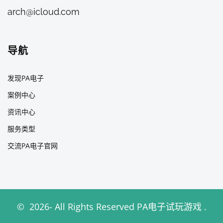
arch@icloud.com
导航
发现PA电子
案例中心
资讯中心
服务类型
交流PA电子官网
©
2026
- All Rights Reserved
PA电子试玩游戏
.