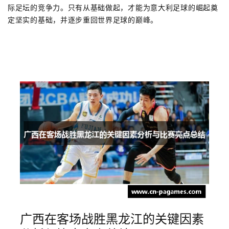
际足坛的竞争力。只有从基础做起，才能为意大利足球的崛起奠
定坚实的基础，并逐步重回世界足球的巅峰。
广西在客场战胜黑龙江的关键因素