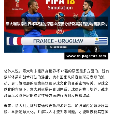
总体来说，意大利未能跻身世界杯32强的原因是多方面的，既有
足球体系和战术打法的滞后，也有国家队阵容和球员表现的波
动，更与管理层的决策失误和足球文化的变革密切相关。足球全
球化的背景下，意大利亟需在青训体系、球员选拔与培养、战术
改革以及管理层的稳定性等方面进行深刻反思和改革。
未来，意大利足球只有通过更新战术理念、加强国内足球环境建
设、重振足球文化，并解决人才流失等问题，才能够恢复其在国