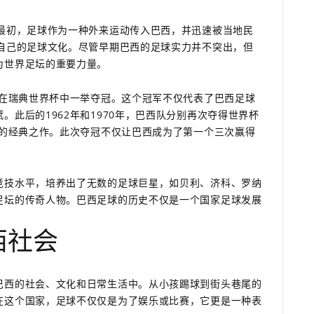
。最初，足球作为一种外来运动传入巴西，并迅速被当地民
于自己的足球文化。尽管早期巴西的足球实力并不突出，但
为世界足坛的重要力量。
队在瑞典世界杯中一举夺冠。这个冠军不仅代表了巴西足球
此后的1962年和1970年，巴西队分别再次夺得世界杯
上的经典之作。此次夺冠不仅让巴西成为了第一个三次赢得
竞技水平，培养出了无数的足球巨星，如贝利、济科、罗纳
足坛的传奇人物。巴西足球的历史不仅是一个国家足球发展
西社会
巴西的社会、文化和日常生活中。从小孩踢球到街头巷尾的
在这个国家，足球不仅仅是为了娱乐或比赛，它更是一种表