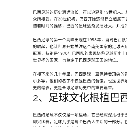
巴西足球的历史源远流长，可以追溯到19世纪末
众所接受。在20世纪初，巴西开始逐渐建立起属
随着时间的推移，巴西的足球逐渐发展壮大，并成
巴西足球的第一个高峰出现在1958年，当时巴西
的崛起，也让世界开始关注这个南美国家的足球天赋。
冠军，特别是1970年巴西队的表现堪称足球历史
世界杯的国家，也奠定了巴西足球王国的地位。
在接下来的几十年里，巴西足球一直保持着顶尖的
尔多等，他们的名字不仅是巴西的骄傲，也是世界
史的缩影，更是全球足球历史中的重要篇章。
2、足球文化根植巴
巴西的足球不仅仅是一项运动，它已经深深扎根于
即兴比赛，足球几乎是每个巴西人生活的一部分。