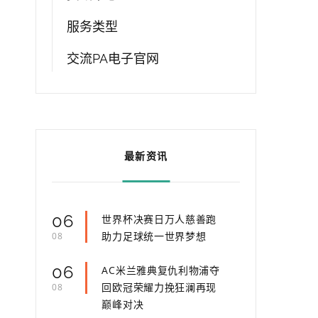
服务类型
交流PA电子官网
最新资讯
06
世界杯决赛日万人慈善跑
助力足球统一世界梦想
08
06
AC米兰雅典复仇利物浦夺
回欧冠荣耀力挽狂澜再现
08
巅峰对决