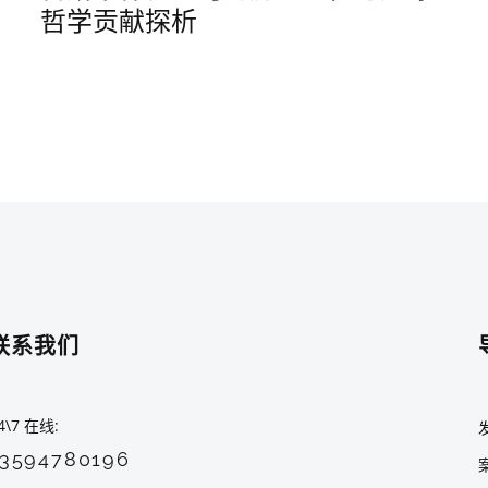
哲学贡献探析
联系我们
4\7 在线
13594780196