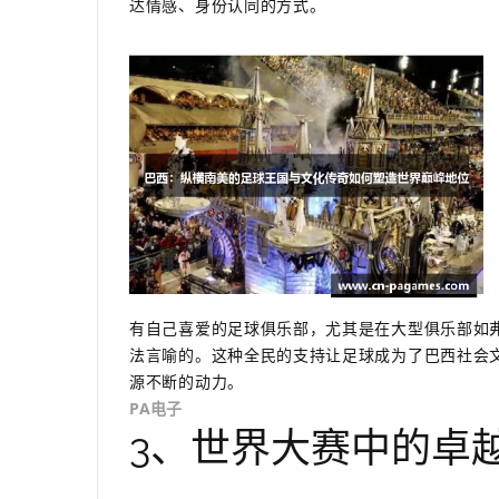
达情感、身份认同的方式。
有自己喜爱的足球俱乐部，尤其是在大型俱乐部如
法言喻的。这种全民的支持让足球成为了巴西社会
源不断的动力。
PA电子
3、世界大赛中的卓