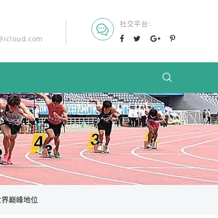
社交平台
@icloud.com
世界巅峰地位