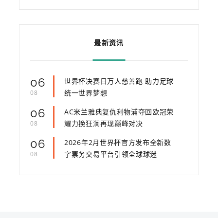
最新资讯
06
世界杯决赛日万人慈善跑 助力足球
统一世界梦想
08
06
AC米兰雅典复仇利物浦夺回欧冠荣
耀力挽狂澜再现巅峰对决
08
06
2026年2月世界杯官方发布全新数
字票务交易平台引领全球球迷
08