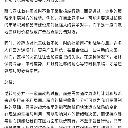
耐心意味着在困难时不急于采取极端行动，而是通过一步步的策
略来削弱对方的优势。例如，在商业竞争中，可能需要通过长期
的市场积累和品牌建设来对抗强大的竞争对手，而不是一蹴而就
地尝试用价格战或广告战直接打击对方。
同时，冷静应对也意味着不被一时的挫折所打乱战略布局。许多
人在面对逆境时，容易产生焦虑，甚至会做出一些冲动的决策。
然而，这样的决策往往会加速自己的失败。在这种情况下，始终
保持冷静，审时度势，并且有足够的耐心等待时机来临，才是逆
袭成功的必备素质。
总结：
逆转局势并非一蹴而就的过程，而是需要通过周密的计划和战略
来逐步扭转不利局面。精准的情报收集与分析可以为我们提供制
胜的基础，灵活的战术布局则能帮助我们快速适应战场的变化。
心理战的掌控与利用，可以影响对方的情绪和决策，而保持冷静
与耐心则能让我们在压力面前稳步前行，不至于盲目行动。只有
通过这五大战略的综合运用，我们才能在强敌面前找到机会，逆