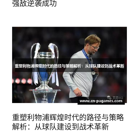
强敌逆袭成功
重塑利物浦辉煌时代的路径与策略
解析：从球队建设到战术革新