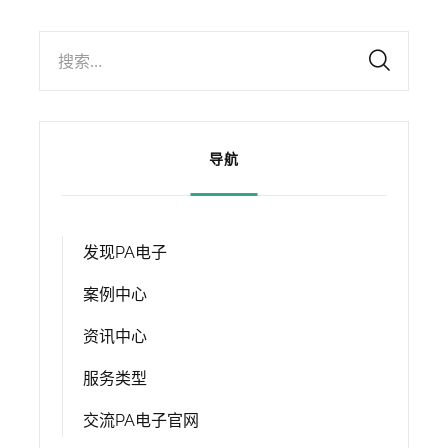
搜索...
导航
发现PA电子
案例中心
资讯中心
服务类型
交流PA电子官网