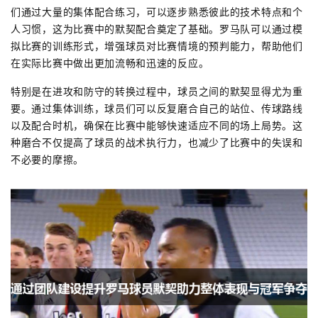
们通过大量的集体配合练习，可以逐步熟悉彼此的技术特点和个
人习惯，这为比赛中的默契配合奠定了基础。罗马队可以通过模
拟比赛的训练形式，增强球员对比赛情境的预判能力，帮助他们
在实际比赛中做出更加流畅和迅速的反应。
特别是在进攻和防守的转换过程中，球员之间的默契显得尤为重
要。通过集体训练，球员们可以反复磨合自己的站位、传球路线
以及配合时机，确保在比赛中能够快速适应不同的场上局势。这
种磨合不仅提高了球员的战术执行力，也减少了比赛中的失误和
不必要的摩擦。