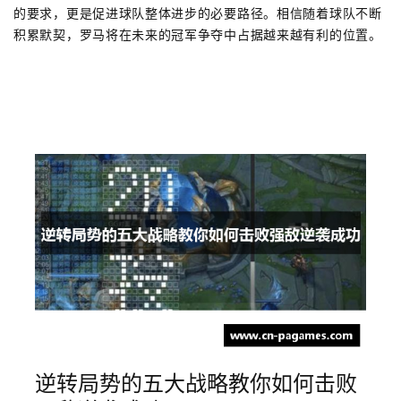
的要求，更是促进球队整体进步的必要路径。相信随着球队不断
积累默契，罗马将在未来的冠军争夺中占据越来越有利的位置。
逆转局势的五大战略教你如何击败