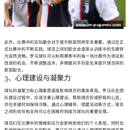
此外，比赛中的实际磨合对于提升默契同样至关重要。通过在正
式比赛中的不断实践，球员之间的配合会逐渐从训练中的生硬转
为自然流畅。罗马球队可以利用赛季中的每一场比赛作为测试和
改进的机会，不断调整战术，并根据对手的变化来提升球员间的
默契配合。
3、心理建设与凝聚力
球队的凝聚力和心理素质直接影响球员的集体表现。罗马队在团
队建设过程中，应该注重心理建设，帮助球员形成积极的心态，
并在关键时刻保持冷静。通过心理辅导、团建活动等方式，球员
之间的信任和支持可以在困难时刻成为球队的重要支撑。
球员们在比赛中的情绪和压力会影响到他们的个人表现，同时也
影响到他们与队友的配合。罗马队可以通过心理辅导帮助球员管