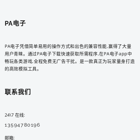
PA电子
PA电子凭借简单易用的操作方式和出色的兼容性能,赢得了大量
用户青睐。通过PA电子下载快速获取所需程序,在PA电子app中
畅玩各类游戏,全程免费无广告干扰。是一款真正为玩家量身打造
的高效模拟工具。
联系我们
24\7 在线
13594780196
邮箱