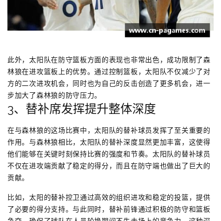
此外，太阳队在防守篮板方面的表现也非常出色，成功限制了森
林狼在进攻篮板上的优势。通过控制篮板，太阳队不仅减少了对
方的二次进攻机会，同时也为自己的反击创造了更多机会，进一
步加大了森林狼的防守压力。
3、替补席发挥提升整体深度
在与森林狼的这场比赛中，太阳队的替补球员发挥了至关重要的
作用。与森林狼相比，太阳队的替补深度显然更加丰富，这使得
他们能够在关键时刻保持比赛的强度和节奏。太阳队的替补球员
不仅在进攻端贡献了稳定的得分，而且在防守端也做出了巨大的
贡献。
比如，太阳的替补控卫通过高效的组织进攻和稳定的投篮，提供
了必要的得分支持。与此同时，替补前锋通过积极的防守和篮板
争夺，确保了球队在人员轮换期间不失去场上的竞争力。这种深