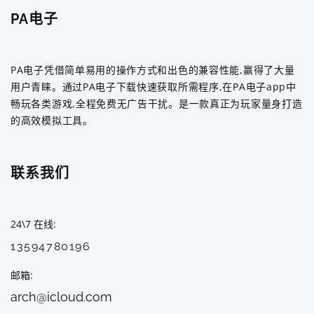
PA电子
PA电子凭借简单易用的操作方式和出色的兼容性能,赢得了大量
用户青睐。通过PA电子下载快速获取所需程序,在PA电子app中
畅玩各类游戏,全程免费无广告干扰。是一款真正为玩家量身打造
的高效模拟工具。
联系我们
24\7 在线
13594780196
邮箱
arch@icloud.com