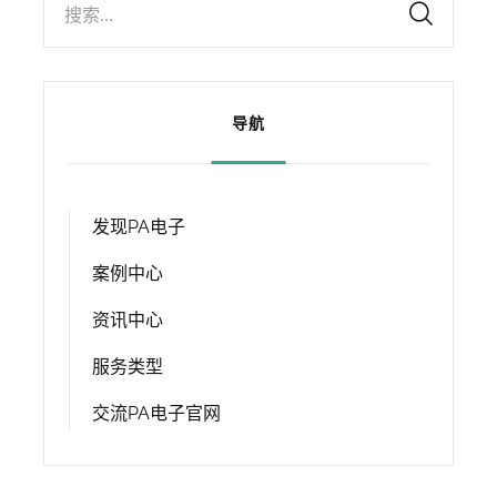
搜索...
导航
发现PA电子
案例中心
资讯中心
服务类型
交流PA电子官网