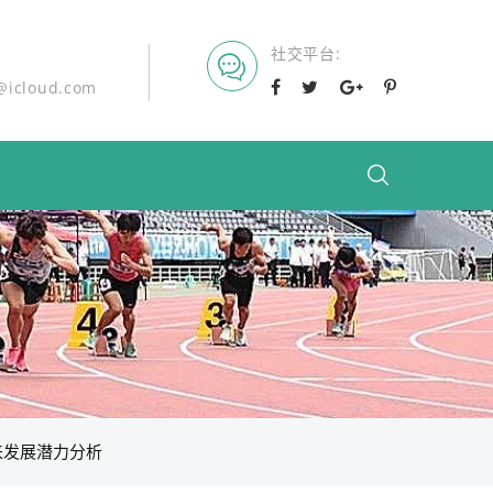
社交平台
@icloud.com
来发展潜力分析