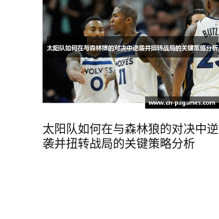
太阳队如何在与森林狼的对决中逆
袭并扭转战局的关键策略分析