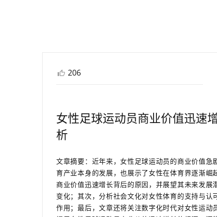
206
女性足球运动员商业价值迅速
析
文章摘要：近年来，女性足球运动员的商业价值急
育产业本身的发展，也展示了女性在体育界逐渐崛
商业价值迅速增长背后的原因，并展望其未来发展
变化；其次，分析社会文化对女性体育的支持与认
作用；最后，文章还将关注数字化时代对女性运动