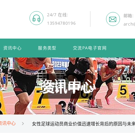
24/7 在线
邮箱
13594780196
arch
资讯中心
服务类型
交流PA电子官网
资讯中心
资讯中心
女性足球运动员商业价值迅速增长背后的原因与未