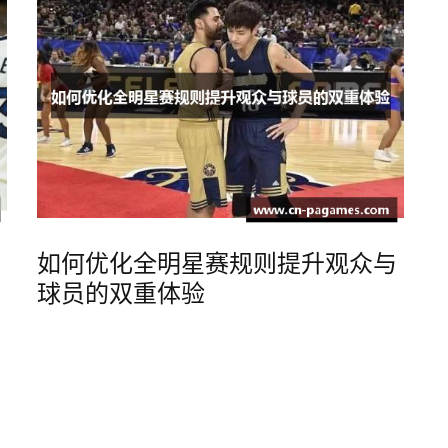
如何优化全明星赛规则提升观众与
球员的双重体验