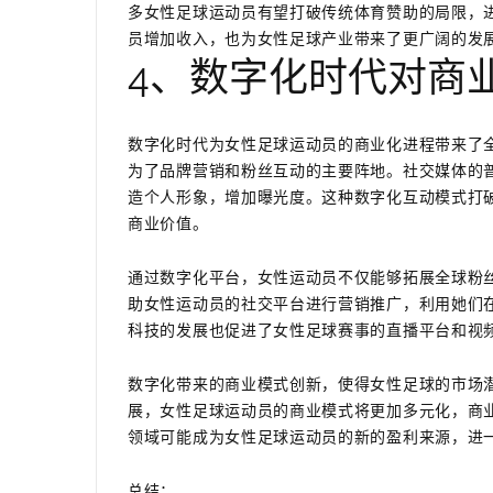
多女性足球运动员有望打破传统体育赞助的局限，
员增加收入，也为女性足球产业带来了更广阔的发
4、数字化时代对商
数字化时代为女性足球运动员的商业化进程带来了
为了品牌营销和粉丝互动的主要阵地。社交媒体的
造个人形象，增加曝光度。这种数字化互动模式打
商业价值。
通过数字化平台，女性运动员不仅能够拓展全球粉
助女性运动员的社交平台进行营销推广，利用她们
科技的发展也促进了女性足球赛事的直播平台和视
数字化带来的商业模式创新，使得女性足球的市场
展，女性足球运动员的商业模式将更加多元化，商
领域可能成为女性足球运动员的新的盈利来源，进
总结：