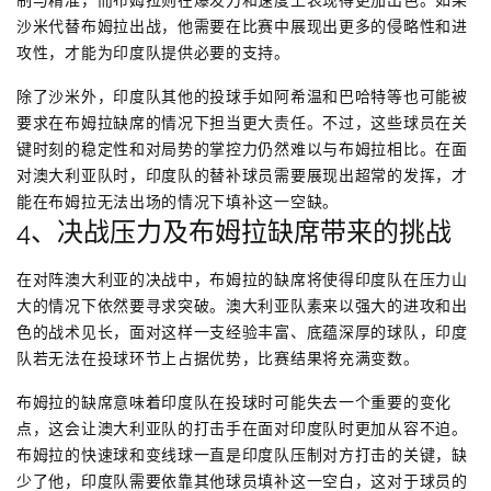
沙米代替布姆拉出战，他需要在比赛中展现出更多的侵略性和进
攻性，才能为印度队提供必要的支持。
除了沙米外，印度队其他的投球手如阿希温和巴哈特等也可能被
要求在布姆拉缺席的情况下担当更大责任。不过，这些球员在关
键时刻的稳定性和对局势的掌控力仍然难以与布姆拉相比。在面
对澳大利亚队时，印度队的替补球员需要展现出超常的发挥，才
能在布姆拉无法出场的情况下填补这一空缺。
4、决战压力及布姆拉缺席带来的挑战
在对阵澳大利亚的决战中，布姆拉的缺席将使得印度队在压力山
大的情况下依然要寻求突破。澳大利亚队素来以强大的进攻和出
色的战术见长，面对这样一支经验丰富、底蕴深厚的球队，印度
队若无法在投球环节上占据优势，比赛结果将充满变数。
布姆拉的缺席意味着印度队在投球时可能失去一个重要的变化
点，这会让澳大利亚队的打击手在面对印度队时更加从容不迫。
布姆拉的快速球和变线球一直是印度队压制对方打击的关键，缺
少了他，印度队需要依靠其他球员填补这一空白，这对于球员的