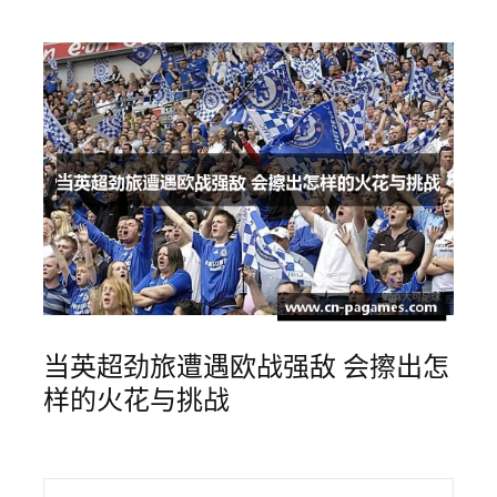
当英超劲旅遭遇欧战强敌 会擦出怎
样的火花与挑战