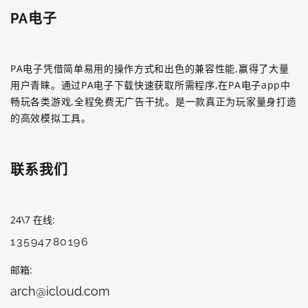
PA电子
PA电子凭借简单易用的操作方式和出色的兼容性能,赢得了大量
用户青睐。通过PA电子下载快速获取所需程序,在PA电子app中
畅玩各类游戏,全程免费无广告干扰。是一款真正为玩家量身打造
的高效模拟工具。
联系我们
24\7 在线
13594780196
邮箱
arch@icloud.com