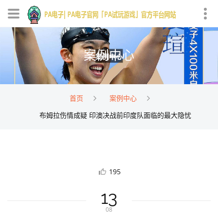
案例中心
首页
案例中心
布姆拉伤情成疑 印澳决战前印度队面临的最大隐忧
195
13
08