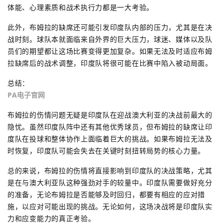
体能、心理素质和战术执行力都是一大考验。
此外，布姆拉的缺席还可能引发印度队内部的压力，尤其是在决
战时刻。球队本就面临来自外界的巨大压力，球迷、媒体以及队
员们的期望都让这场比赛变得更加复杂。如果无法及时适应布姆
拉缺席后的战术调整，印度队将很可能在比赛中陷入被动局面。
总结：
PA电子官网
布姆拉的伤情问题无疑是印度队在迎战澳大利亚的决战前最大的
隐忧。虽然印度队阵中还有其他优秀球员，但布姆拉的缺席让印
度队在投球和整体协作上面临着巨大的挑战。如果布姆拉无法及
时恢复，印度队可能会失去在关键时刻扭转局势的核心力量。
总的来说，布姆拉的伤情将直接影响到印度队的决战策略，尤其
是在与澳大利亚队这种强劲对手的较量中。印度队需要做好充分
的准备，无论布姆拉是否能够及时回归，都要有相应的应对措
施，以应对可能出现的挑战。无论如何，这场决战将是印度队实
力和应变能力的真正考验。