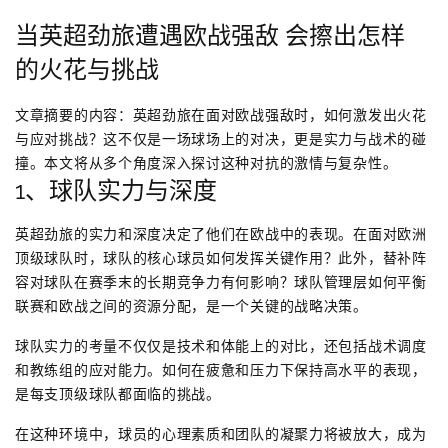
当英超劲旅遭遇欧战强敌 会擦出怎样
的火花与挑战
文章摘要的内容：英超劲旅在面对欧战强敌时，如何激发出火花
与应对挑战？这不仅是一场球场上的对决，更是实力与战术的碰
撞。本文将从多个角度深入探讨这种对抗的激情与复杂性。
1、球队实力与深度
英超劲旅的实力和深度决定了他们在欧战中的表现。在面对欧洲
顶级球队时，球队的核心球员如何发挥关键作用？此外，替补阵
容对球队在赛季末的长期竞争力有何影响？球队管理层如何平衡
联赛和欧战之间的资源分配，是一个关键的战略决策。
球队实力的考量不仅仅是技术和体能上的对比，还包括战术调度
和教练组的应对能力。如何在疲惫和压力下保持高水平的表现，
是每支顶级球队都面临的挑战。
在这种环境中，球员的心理素质和团队的凝聚力将被放大，成为