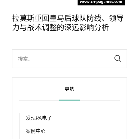
拉莫斯重回皇马后球队防线、领导
力与战术调整的深远影响分析
搜索...
导航
发现PA电子
案例中心