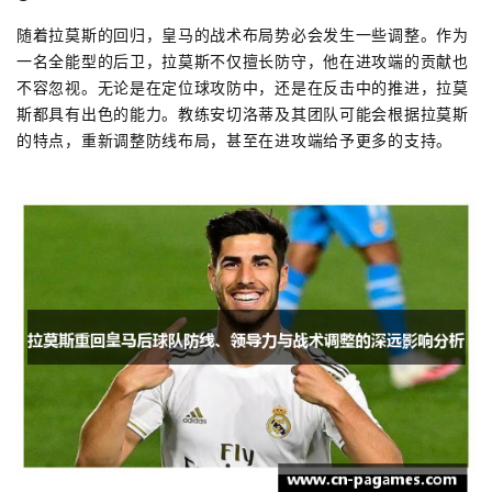
随着拉莫斯的回归，皇马的战术布局势必会发生一些调整。作为
一名全能型的后卫，拉莫斯不仅擅长防守，他在进攻端的贡献也
不容忽视。无论是在定位球攻防中，还是在反击中的推进，拉莫
斯都具有出色的能力。教练安切洛蒂及其团队可能会根据拉莫斯
的特点，重新调整防线布局，甚至在进攻端给予更多的支持。