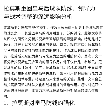
拉莫斯重回皇马后球队防线、领导力
与战术调整的深远影响分析
文章摘要：塞尔吉奥·拉莫斯，作为皇家马德里历史上最具标志性
的球员之一，其重回皇马的消息引发了广泛的讨论。此篇文章将
从四个方面深入分析拉莫斯重返球队后的深远影响，特别是对于
防线、领导力以及战术布局的调整。首先，我们将探讨拉莫斯对
皇马防线的稳定性与抗压能力的提升，作为球队的核心防守球
员，拉莫斯无疑能为皇马带来更为坚固的后防保障。其次，文章
将分析拉莫斯在更衣室内的领导作用，他不仅仅是一名球员，更
是球队的精神领袖。第三，拉莫斯重回后的战术调整对于皇马整
体打法产生的影响也是值得关注的，如何利用他的经验与能力调
整球队的战术布置，将是皇马未来发展的关键。最后，文章会总
结拉莫斯回归对球队文化和战斗精神的塑造作用。通过对这四个
方面的详细阐述，本文力求展现拉莫斯回归对皇马的综合性影
响。
1、拉莫斯对皇马防线的强化