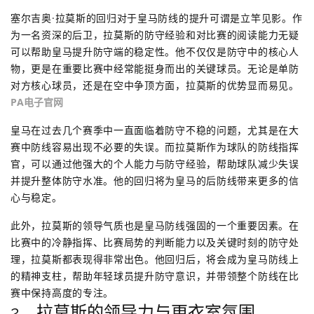
塞尔吉奥·拉莫斯的回归对于皇马防线的提升可谓是立竿见影。作
为一名资深的后卫，拉莫斯的防守经验和对比赛的阅读能力无疑
可以帮助皇马提升防守端的稳定性。他不仅仅是防守中的核心人
物，更是在重要比赛中经常能挺身而出的关键球员。无论是单防
对方核心球员，还是在空中争顶方面，拉莫斯的优势显而易见。
PA电子官网
皇马在过去几个赛季中一直面临着防守不稳的问题，尤其是在大
赛中防线容易出现不必要的失误。而拉莫斯作为球队的防线指挥
官，可以通过他强大的个人能力与防守经验，帮助球队减少失误
并提升整体防守水准。他的回归将为皇马的后防线带来更多的信
心与稳定。
此外，拉莫斯的领导气质也是皇马防线强固的一个重要因素。在
比赛中的冷静指挥、比赛局势的判断能力以及关键时刻的防守处
理，拉莫斯都表现得非常出色。他回归后，将会成为皇马防线上
的精神支柱，帮助年轻球员提升防守意识，并带领整个防线在比
赛中保持高度的专注。
2、拉莫斯的领导力与更衣室氛围