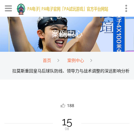
案例中心
首页
案例中心
拉莫斯重回皇马后球队防线、领导力与战术调整的深远影响分析
188
15
08