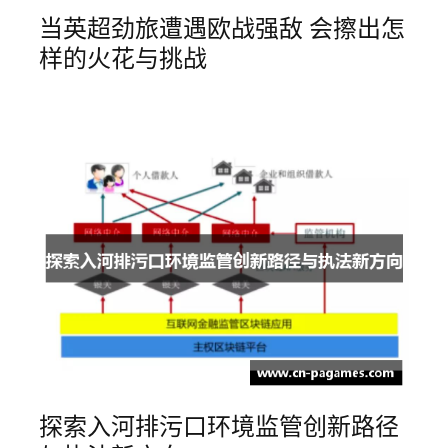
当英超劲旅遭遇欧战强敌 会擦出怎
样的火花与挑战
探索入河排污口环境监管创新路径