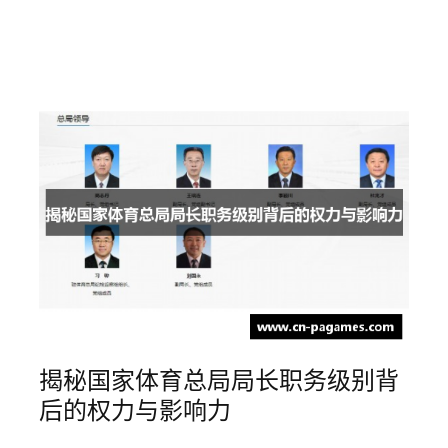
揭秘国家体育总局局长职务级别背
后的权力与影响力