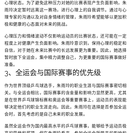
心理状态。为了避免这种压力对她的比赛表现产生负面影响，朱
雨玲决定暂时远离这一赛场，进行心理上的自我调节。通过与心
理专家的沟通以及对自身情绪的管理，朱雨玲希望能够以更加积
极和健康的心态面对未来的挑战。
心理压力和情绪波动不仅影响运动员的比赛状态，还可能在一定
程度上对健康产生负面影响。朱雨玲意识到，保持心理的稳定和
自信，对于她在未来比赛中的长远发展更为重要。因此，她选择
暂时放下全运会，集中精力调整自己，为更重要的国际赛事做好
准备。
3、全运会与国际赛事的优先级
作为世界顶级乒乓球选手，朱雨玲的职业生涯与国际赛事密切相
关。与全运会相比，国际赛事的含金量和影响力显然更高，尤其
是在世界乒乓球锦标赛和奥运会等重要赛事上，运动员的表现能
够决定他们的职业生涯走向。因此，朱雨玲在选择是否参加全运
会时，首先考虑的是自己未来的职业发展。
虽然全运会作为国内最高水平的乒乓球赛事，能够给予运动员极
高的荣誉和奖项，但在朱雨玲看来，参加全运会所带来的影响和