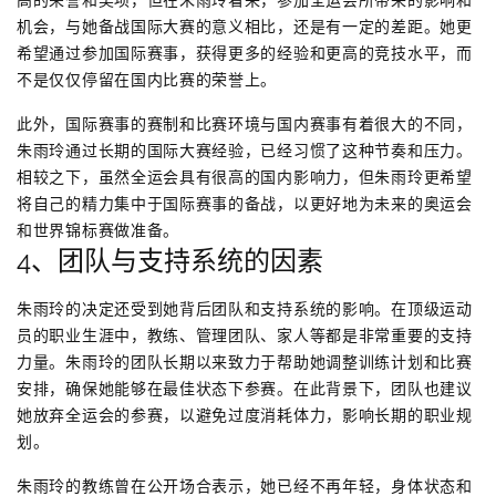
机会，与她备战国际大赛的意义相比，还是有一定的差距。她更
希望通过参加国际赛事，获得更多的经验和更高的竞技水平，而
不是仅仅停留在国内比赛的荣誉上。
此外，国际赛事的赛制和比赛环境与国内赛事有着很大的不同，
朱雨玲通过长期的国际大赛经验，已经习惯了这种节奏和压力。
相较之下，虽然全运会具有很高的国内影响力，但朱雨玲更希望
将自己的精力集中于国际赛事的备战，以更好地为未来的奥运会
和世界锦标赛做准备。
4、团队与支持系统的因素
朱雨玲的决定还受到她背后团队和支持系统的影响。在顶级运动
员的职业生涯中，教练、管理团队、家人等都是非常重要的支持
力量。朱雨玲的团队长期以来致力于帮助她调整训练计划和比赛
安排，确保她能够在最佳状态下参赛。在此背景下，团队也建议
她放弃全运会的参赛，以避免过度消耗体力，影响长期的职业规
划。
朱雨玲的教练曾在公开场合表示，她已经不再年轻，身体状态和