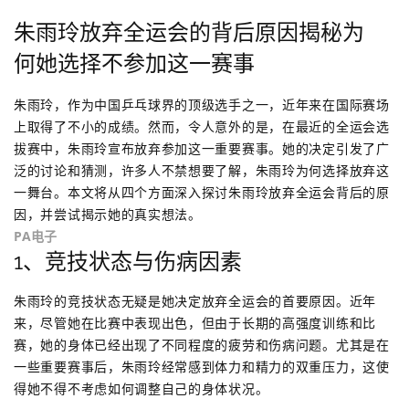
朱雨玲放弃全运会的背后原因揭秘为
何她选择不参加这一赛事
朱雨玲，作为中国乒乓球界的顶级选手之一，近年来在国际赛场
上取得了不小的成绩。然而，令人意外的是，在最近的全运会选
拔赛中，朱雨玲宣布放弃参加这一重要赛事。她的决定引发了广
泛的讨论和猜测，许多人不禁想要了解，朱雨玲为何选择放弃这
一舞台。本文将从四个方面深入探讨朱雨玲放弃全运会背后的原
因，并尝试揭示她的真实想法。
PA电子
1、竞技状态与伤病因素
朱雨玲的竞技状态无疑是她决定放弃全运会的首要原因。近年
来，尽管她在比赛中表现出色，但由于长期的高强度训练和比
赛，她的身体已经出现了不同程度的疲劳和伤病问题。尤其是在
一些重要赛事后，朱雨玲经常感到体力和精力的双重压力，这使
得她不得不考虑如何调整自己的身体状况。