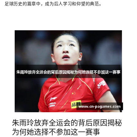
足球历史的篇章中，成为后人学习和仰望的典范。
朱雨玲放弃全运会的背后原因揭秘
为何她选择不参加这一赛事