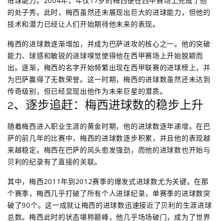
进球能力。2004年，年仅17岁的梅西便在西甲赛场上完成了他
的处子秀。此时，梅西虽然还未展现出巨大的进球能力，但他的
技术和潜力已经让人们开始期待他未来的表现。
梅西的进球数逐渐增加，并成为巴萨进攻的核心之一。他的突破
能力、球感和敏锐的进球嗅觉使得他在西甲赛场上开始脱颖而
出。逐渐，梅西的名字开始频繁出现在西甲联赛的进球榜上，并
为巴萨赢得了无数荣誉。这一时期，梅西的进球数虽然还未达到
传奇级别，但已经显现出他作为未来巨星的潜质。
2、逐步追赶：梅西进球数的稳步上升
随着梅西进入职业生涯的黄金时期，他的进球数逐年递增。在巴
萨的前几年的比赛中，梅西的进球数逐步积累，并且他的表现越
来越稳定。梅西在巴萨的风头愈发强劲，而他的进球数也开始与
贝利的纪录有了直接的关联。
其中，梅西2011年到2012赛季的爆发式进球数尤为关键。在那
个赛季，梅西几乎打破了所有个人进球纪录，单赛季的进球数突
破了90个。这一成就让梅西的进球数迅速接近了贝利的生涯进球
总数。梅西此时的状态堪称巅峰，他几乎场场破门，成为了世界