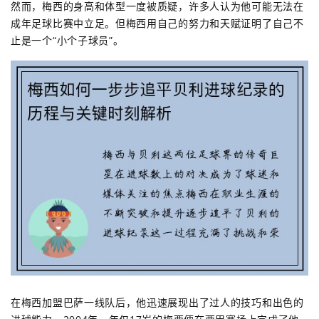
然而，梅西的身高和体型一度被质疑，许多人认为他可能无法在
成年足球比赛中立足。但梅西用自己的努力和天赋证明了自己不
止是一个“小个子球员”。
在梅西加盟巴萨一线队后，他迅速展现出了过人的技巧和出色的