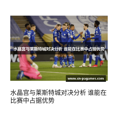
水晶宫与莱斯特城对决分析 谁能在
比赛中占据优势