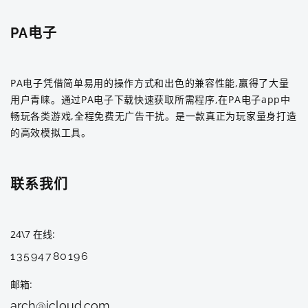
PA电子
PA电子凭借简单易用的操作方式和出色的兼容性能,赢得了大量
用户青睐。通过PA电子下载快速获取所需程序,在PA电子app中
畅玩各类游戏,全程免费无广告干扰。是一款真正为玩家量身打造
的高效模拟工具。
联系我们
24\7 在线
13594780196
邮箱
arch@icloud.com