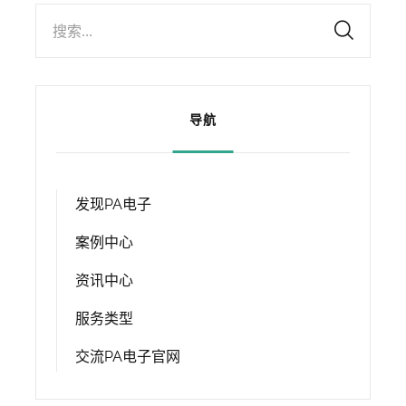
搜索...
导航
发现PA电子
案例中心
资讯中心
服务类型
交流PA电子官网