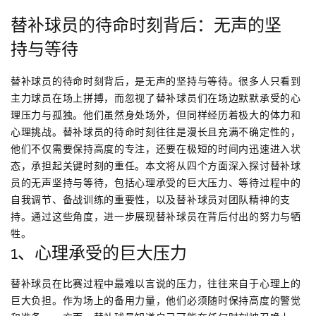
替补球员的待命时刻背后：无声的坚
持与等待
替补球员的待命时刻背后，是无声的坚持与等待。很多人只看到
主力球员在场上拼搏，而忽视了替补球员们在场边默默承受的心
理压力与孤独。他们虽然身处场外，但同样经历着极大的体力和
心理挑战。替补球员的待命时刻往往是漫长且充满不确定性的，
他们不仅需要保持高度的专注，还要在极短的时间内迅速进入状
态，承担起关键时刻的重任。本文将从四个方面深入探讨替补球
员的无声坚持与等待，包括心理承受的巨大压力、等待过程中的
自我调节、备战训练的重要性，以及替补球员对团队精神的支
持。通过这些角度，进一步展现替补球员在背后付出的努力与牺
牲。
1、心理承受的巨大压力
替补球员在比赛过程中最难以言说的压力，往往来自于心理上的
巨大负担。作为场上的备用力量，他们必须随时保持高度的警觉