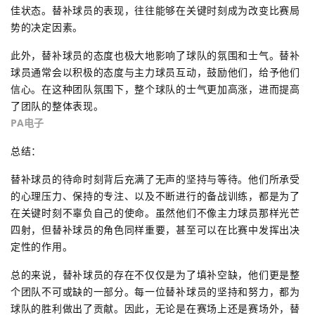
佳状态。替补球员的表现，往往能够在关键时刻成为改变比赛局
势的决定因素。
此外，替补球员的态度也极大地影响了球队的氛围和士气。替补
球员通常会以积极的态度与主力球员互动，鼓励他们，给予他们
信心。在这种团队氛围下，整个球队的士气更加高涨，进而提高
了团队的整体表现。
PA电子
总结：
替补球员的待命时刻背后充满了无声的坚持与等待。他们所承受
的心理压力、保持的专注、以及不断进行的备战训练，都是为了
在关键时刻不辜负自己的使命。虽然他们不像主力球员那样光芒
四射，但替补球员的角色同样重要，甚至可以在比赛中发挥出决
定性的作用。
总的来说，替补球员的存在不仅仅是为了填补空缺，他们更是整
个团队不可或缺的一部分。每一位替补球员的坚持和努力，都为
球队的胜利做出了贡献。因此，无论是在赛场上还是赛场外，替