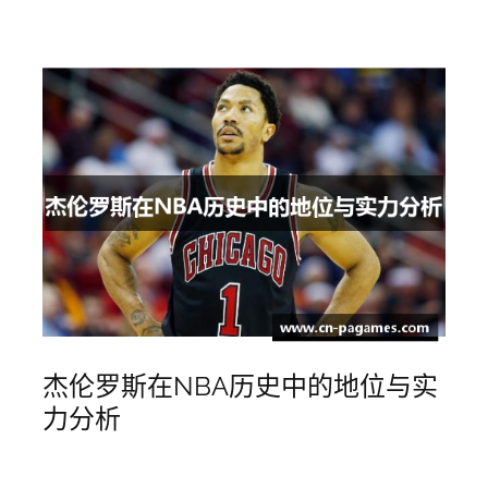
杰伦罗斯在NBA历史中的地位与实
力分析