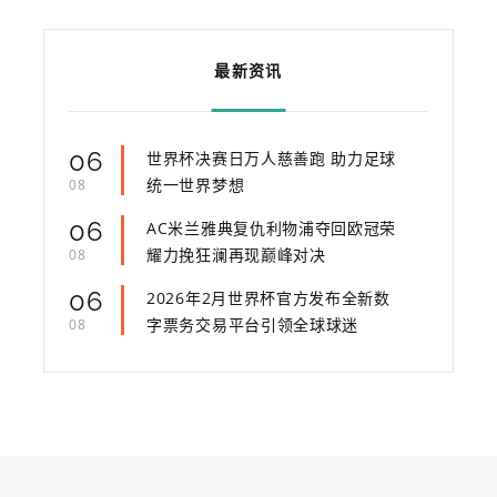
最新资讯
06
世界杯决赛日万人慈善跑 助力足球
统一世界梦想
08
06
AC米兰雅典复仇利物浦夺回欧冠荣
耀力挽狂澜再现巅峰对决
08
06
2026年2月世界杯官方发布全新数
字票务交易平台引领全球球迷
08