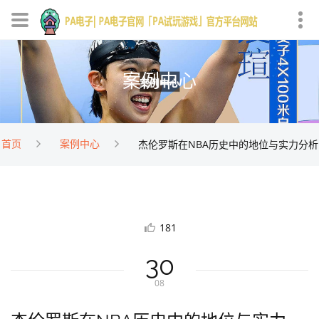
案例中心
首页
案例中心
杰伦罗斯在NBA历史中的地位与实力分析
181
30
08