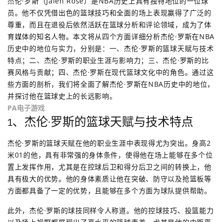
杰伦·罗斯（Jalen Rose）是NBA历史上具有独特地位的一位球
员。他不仅凭借出色的篮球技巧和全面的场上表现赢得了广泛的
尊重，而且在退役后依然活跃在篮球分析和评论领域，成为了体
育媒体的知名人物。本文将从四个方面详细分析杰伦·罗斯在NBA
历史中的地位与实力，分别是：一、杰伦·罗斯的篮球天赋与技术
特点；二、杰伦·罗斯的职业生涯与影响力；三、杰伦·罗斯的比
赛风格与贡献；四、杰伦·罗斯在现代篮球文化中的角色。通过这
些方面的剖析，我们将全面了解杰伦·罗斯在NBA历史中的地位，
并探讨他在篮球史上的长远影响。
PA电子游戏
1、杰伦·罗斯的篮球天赋与技术特点
杰伦·罗斯的篮球天赋在他的职业生涯中表现得尤为突出。身高2
米01的他，具有非常强的身体条件，使得他在场上能够在多个位
置上发挥作用，尤其是在控球后卫和得分后卫之间的转换上，他
具有极大的优势。他的身体素质让他在突破、防守以及抢篮板等
方面都具备了一定的优势，且能够在多个方面为球队提供帮助。
此外，杰伦·罗斯的球技同样令人称道。他的控球技巧、投篮能力