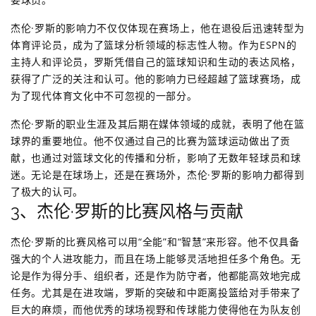
杰伦·罗斯的影响力不仅仅体现在赛场上，他在退役后迅速转型为
体育评论员，成为了篮球分析领域的标志性人物。作为ESPN的
主持人和评论员，罗斯凭借自己的篮球知识和生动的表达风格，
获得了广泛的关注和认可。他的影响力已经超越了篮球赛场，成
为了现代体育文化中不可忽视的一部分。
杰伦·罗斯的职业生涯及其后期在媒体领域的成就，表明了他在篮
球界的重要地位。他不仅通过自己的比赛为篮球运动做出了贡
献，也通过对篮球文化的传播和分析，影响了无数年轻球员和球
迷。无论是在球场上，还是在赛场外，杰伦·罗斯的影响力都得到
了极大的认可。
3、杰伦·罗斯的比赛风格与贡献
杰伦·罗斯的比赛风格可以用“全能”和“智慧”来形容。他不仅具备
强大的个人进攻能力，而且在场上能够灵活地担任多个角色。无
论是作为得分手、组织者，还是作为防守者，他都能高效地完成
任务。尤其是在进攻端，罗斯的突破和中距离投篮给对手带来了
巨大的麻烦，而他优秀的球场视野和传球能力使得他在为队友创