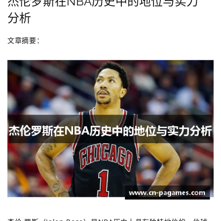
杰伦罗斯在NBA历史中的地位与实力
分析
文章摘要：