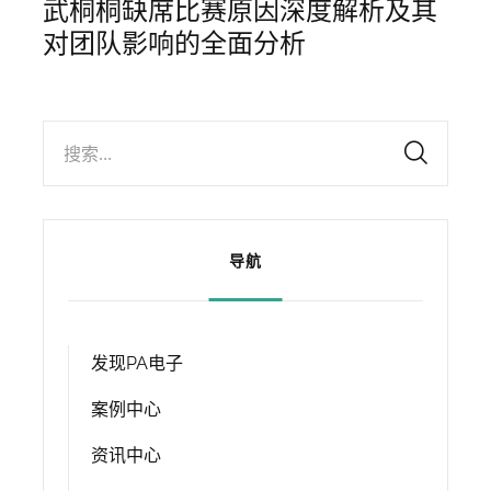
武桐桐缺席比赛原因深度解析及其
对团队影响的全面分析
搜索...
导航
发现PA电子
案例中心
资讯中心