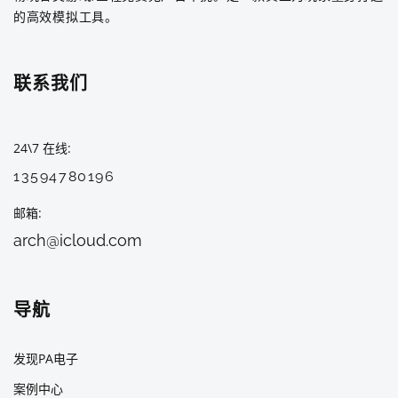
的高效模拟工具。
联系我们
24\7 在线
13594780196
邮箱
arch@icloud.com
导航
发现PA电子
案例中心