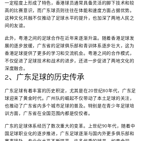
一定程度上形成了特色，香港球员通常具备灵活的脚下技术和较
高的比赛意识，而广东球员则往往在体能和速度方面占据优势。
这种文化共融不仅推动了足球水平的提升，也加深了两地人民之
间的友谊。
此外，粤港之间的足球合作在近年来逐渐升温。随着香港足球发
展的逐步放缓，广东省的足球俱乐部和青训体系逐步壮大，这为
香港足球提供了更多的学习和交流机会。粤港之间的合作模式，
不仅促进了足球技术和战术的进步，还进一步促进了两地文化的
深度融合。
2、广东足球的历史传承
广东足球有着丰富的历史积淀，尤其是在20世纪80年代，广东足
球迎来了黄金时代。广州队的崛起不仅带动了本土足球的关注，
也推动了广东省内多个城市足球的普及。特别是在青少年足球培
训方面，广东省在全国范围内都是佼佼者。
广东的足球体系经历了数次重大的变革。上世纪90年代，随着中
国足球职业化的逐步推进，广东足球逐渐与国内外更多俱乐部和
赛事接轨，专业化水平不断提高。许多优秀的球员，如李金羽、