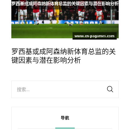
罗西基或成阿森纳新体育总监的关
键因素与潜在影响分析
搜索...
导航