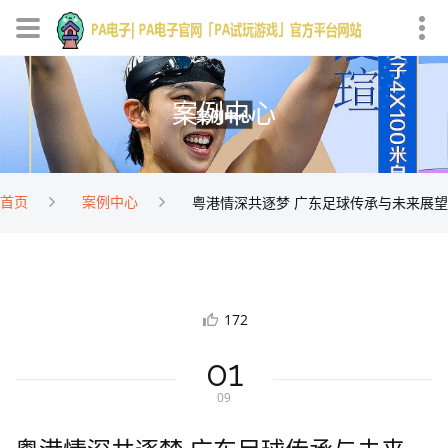
案例中心
首页
案例中心
粤港情深共逐梦 广东足球传承与未来展望
172
01
09