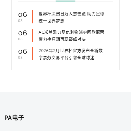
06
世界杯决赛日万人慈善跑 助力足球
统一世界梦想
08
06
AC米兰雅典复仇利物浦夺回欧冠荣
耀力挽狂澜再现巅峰对决
08
06
2026年2月世界杯官方发布全新数
字票务交易平台引领全球球迷
08
PA电子