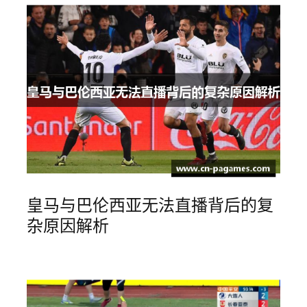
皇马与巴伦西亚无法直播背后的复
杂原因解析