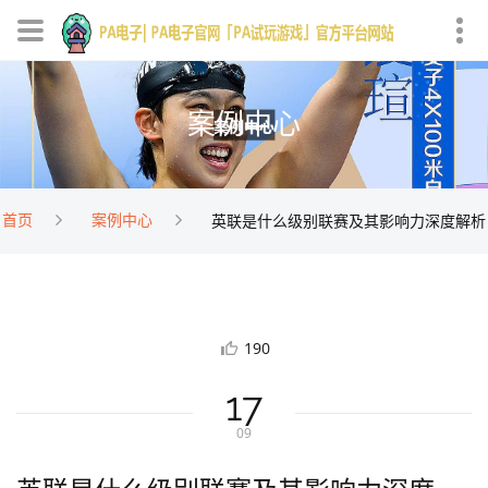
案例中心
首页
案例中心
英联是什么级别联赛及其影响力深度解析
190
17
09