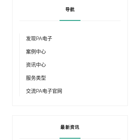
导航
发现PA电子
案例中心
资讯中心
服务类型
交流PA电子官网
最新资讯