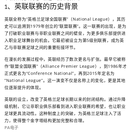
1、英联联赛的历史背景
英联全称为“英格兰足球全国联赛”（National League），其历
史可以追溯到1979年创立的“联盟联赛”。这一联赛的出现，是为
了打破职业联赛与非职业联赛之间的壁垒，为更多俱乐部提供进
入职业足球舞台的机会。它最初被设立为第5级别联赛，成为英
乙与非联赛足球之间的重要衔接环节。
在漫长的发展过程中，英联经历了数次更名与扩张。最早它被称
作“联盟全国联赛”（Alliance Premier League），到1986年才
正式更名为“Conference National”，再到2015年定名为
“National League”。这一演变不仅是名称上的变化，更是其地
位逐渐提升的体现。
英联的设立，改变了英格兰足球长期以来的封闭结构。通过升降
级机制，它让非职业俱乐部看到进入职业联赛的希望，也让职业
足球更具流动性。这种制度上的突破，为英格兰足球注入了活
力，使得整个金字塔结构更加完整和合理。
PA电子