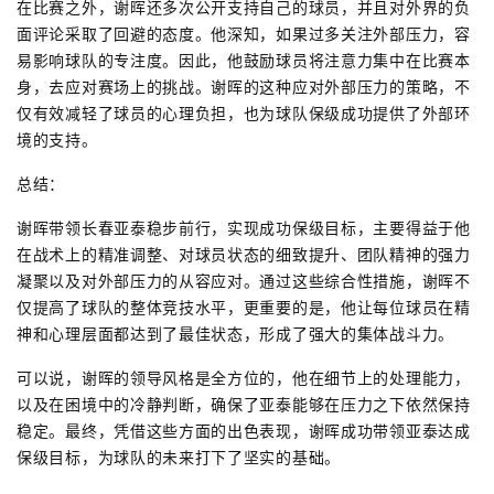
在比赛之外，谢晖还多次公开支持自己的球员，并且对外界的负
面评论采取了回避的态度。他深知，如果过多关注外部压力，容
易影响球队的专注度。因此，他鼓励球员将注意力集中在比赛本
身，去应对赛场上的挑战。谢晖的这种应对外部压力的策略，不
仅有效减轻了球员的心理负担，也为球队保级成功提供了外部环
境的支持。
总结：
谢晖带领长春亚泰稳步前行，实现成功保级目标，主要得益于他
在战术上的精准调整、对球员状态的细致提升、团队精神的强力
凝聚以及对外部压力的从容应对。通过这些综合性措施，谢晖不
仅提高了球队的整体竞技水平，更重要的是，他让每位球员在精
神和心理层面都达到了最佳状态，形成了强大的集体战斗力。
可以说，谢晖的领导风格是全方位的，他在细节上的处理能力，
以及在困境中的冷静判断，确保了亚泰能够在压力之下依然保持
稳定。最终，凭借这些方面的出色表现，谢晖成功带领亚泰达成
保级目标，为球队的未来打下了坚实的基础。