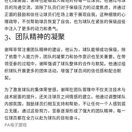
在心理层面，谢晖也是细致入微地对待每一位球员。他通过与球
员的沟通交流，消除了队员们对于保级压力的过度焦虑，并通过
正面的鼓励和信任让球员们在场上敢于展现自我。这种细致的心
理疏导，不仅帮助球员恢复了自信，也为球队在紧张的保级战役
中注入了更多的动力和勇气。
3、团队精神的凝聚
谢晖非常注重团队精神的建设，他认为，球队能够成功保级，除
了依靠个人能力外，团队的凝聚力和协作意识也至关重要。在带
领亚泰的过程中，谢晖强调了球队整体的合作与默契。他通过组
织球队开展更多的团体活动，增强了球员间的信任感和配合默
契。
为了激发球队的集体荣誉感，谢晖在团队管理中不仅关注技术与
战术层面的提升，还关注球员之间情感的建立。他通过调整球队
内部氛围，鼓励球员们相互支持和帮助，不让任何一个人感到孤
立无援。通过这些努力，亚泰逐渐形成了强大的团队精神，每一
位球员都在全力以赴为球队的目标奋斗。
PA电子游戏