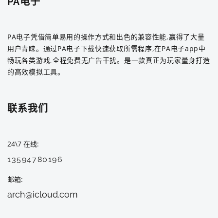
PA电子
PA电子凭借简单易用的操作方式和出色的兼容性能,赢得了大量
用户青睐。通过PA电子下载快速获取所需程序,在PA电子app中
畅玩各类游戏,全程免费无广告干扰。是一款真正为玩家量身打造
的高效模拟工具。
联系我们
24\7 在线
13594780196
邮箱
arch@icloud.com