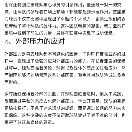
谢晖还特别注重球队核心球员的引领作用，他通过一对一的交
流，让球队的领导者在场上和场下都能够起到示范作用。这些核
心球员不仅在比赛中展现出了卓越的个人能力，更通过他们的表
现带动了整个球队的战斗力。这种团队精神的凝聚，帮助亚泰在
困境中找到了前进的力量，最终在联赛中实现了成功保级。
4、外部压力的应对
外部压力是每支球队都不可避免的因素，而谢晖在带领亚泰的过
程中，表现出了极强的应对外部压力的能力。在长春亚泰的保级
过程中，球队面临着舆论、球迷以及媒体的高度关注和压力，然
而谢晖能够巧妙地管理这些外部因素，避免其对球队造成过多负
面影响。
谢晖始终保持着冷静的头脑，在球队面临困境时，他从不急躁，
反而通过平和的态度去化解外部压力。他公开表示，球队的目标
是稳扎稳打，不急于追求短期的成绩，而是通过长期的努力来实
现保级。这种冷静的态度不仅帮助球队渡过了最困难的时刻，也
赢得了球迷和媒体的尊重。