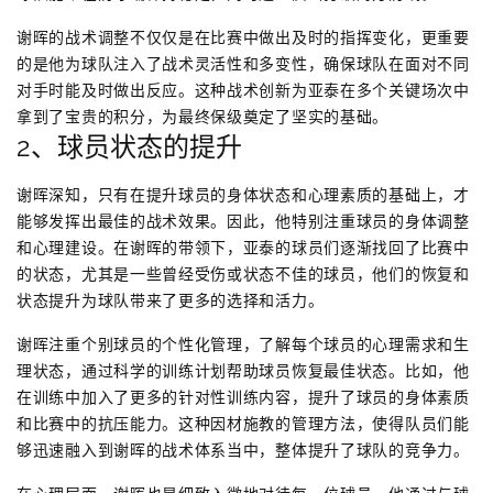
谢晖的战术调整不仅仅是在比赛中做出及时的指挥变化，更重要
的是他为球队注入了战术灵活性和多变性，确保球队在面对不同
对手时能及时做出反应。这种战术创新为亚泰在多个关键场次中
拿到了宝贵的积分，为最终保级奠定了坚实的基础。
2、球员状态的提升
谢晖深知，只有在提升球员的身体状态和心理素质的基础上，才
能够发挥出最佳的战术效果。因此，他特别注重球员的身体调整
和心理建设。在谢晖的带领下，亚泰的球员们逐渐找回了比赛中
的状态，尤其是一些曾经受伤或状态不佳的球员，他们的恢复和
状态提升为球队带来了更多的选择和活力。
谢晖注重个别球员的个性化管理，了解每个球员的心理需求和生
理状态，通过科学的训练计划帮助球员恢复最佳状态。比如，他
在训练中加入了更多的针对性训练内容，提升了球员的身体素质
和比赛中的抗压能力。这种因材施教的管理方法，使得队员们能
够迅速融入到谢晖的战术体系当中，整体提升了球队的竞争力。