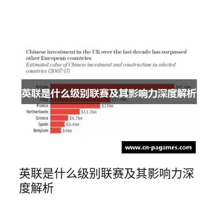
英联是什么级别联赛及其影响力深
度解析