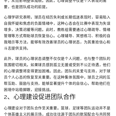
平，从而影响整体成绩。因此，心理调整不仅是个人表现的需
要，也是团队成功的前提。
心理学研究表明，球员在经历失利或长期低迷表现时，容易陷入
自我怀疑和焦虑的负面情绪中，这种心态会在比赛中表现为失误
增多，决策迟缓等问题。此时，教练组需要通过心理疏导、情绪
管理等方式帮助球员恢复信心。心理辅导、冥想练习、积极的自
我暗示等方法，能够有效改善球员的心理状态，为其重拾信心和
斗志提供支持。
此外，球员的心理状态调整不仅仅是个人问题，也与整个团队的
氛围密切相关。如果球员感到孤立无援或受到不公正待遇，他们
的心理调整将变得更加困难。因此，团队的关爱与支持，对于球
员个人心态的恢复至关重要。在这种集体氛围中，球员之间的互
帮互助、鼓励与支持，能够显著提升个体的自信心，帮助他们在
困境中站稳脚跟，迎接挑战。
2、心理建设促进团队合作
心理建设对于团队合作至关重要。篮球、足球等团队运动并不是
个体英雄主义的展示场，成功往往源于团队的默契配合与共同努