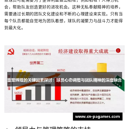
会，帮助队友创造更好的进攻机会。这种无私奉献精神的培养，
需要通过长期的团队文化建设和不断的心理建设来实现。只有当
每个队员都能自觉地为团队着想，球队的凝聚力与战斗力才能得
到最大化。