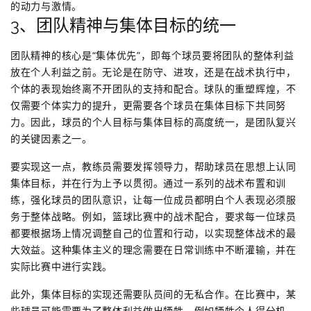
的动力与激情。
3、团队精神与集体目标的统一
团队精神的核心是“集体优先”，即每个球员要将团队的整体利益
放在个人利益之前。无论是在防守、进攻，还是在战术执行中，
个体的表现始终离不开团队的支持和配合。球队的重塑辉煌，不
仅需要个体实力的提升，更需要各个球员在集体目标下共同努
力。因此，球员的个人目标与集体目标的高度统一，是团队复兴
的关键因素之一。
要实现这一点，教练员需要发挥领导力，帮助球员在思想上认同
集体目标，并在行为上予以贯彻。通过一系列的战术布置和训
练，强化球员的团队意识，让每一位成员都明白个人表现必须服
务于整体战略。例如，篮球比赛中的战术配合，要求每一位球员
都要根据场上情况调整自己的位置和行动，以实现整体战术的最
大效益。这种集体主义的理念需要在日常训练中不断灌输，并在
实际比赛中进行实践。
此外，集体目标的实现还需要队员间的无私合作。在比赛中，某
些球员可能需要为了整体利益做出牺牲，例如牺牲个人得分机