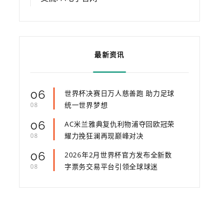
最新资讯
06
世界杯决赛日万人慈善跑 助力足球
统一世界梦想
08
06
AC米兰雅典复仇利物浦夺回欧冠荣
耀力挽狂澜再现巅峰对决
08
06
2026年2月世界杯官方发布全新数
字票务交易平台引领全球球迷
08