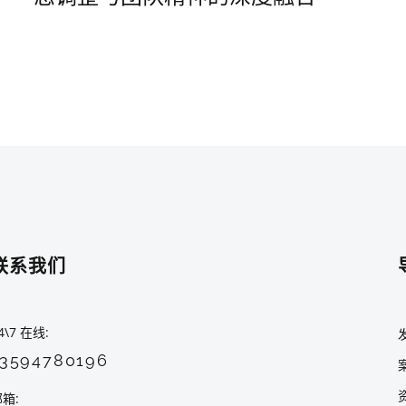
联系我们
4\7 在线
13594780196
邮箱