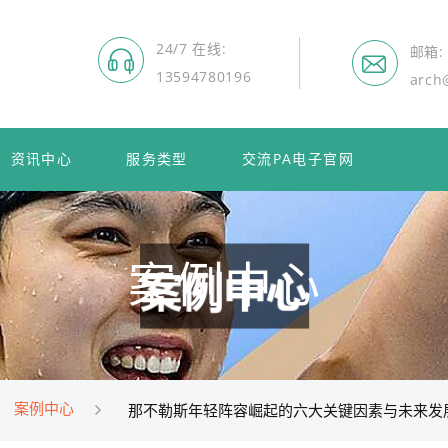
24/7 在线
邮箱
13594780196
arch
资讯中心
服务类型
交流PA电子官网
案例中心
案例中心
那不勒斯年轻阵容崛起的六大关键因素与未来发