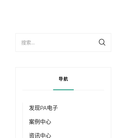
搜索...
导航
发现PA电子
案例中心
资讯中心