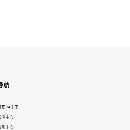
导航
发现PA电子
案例中心
资讯中心