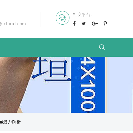
社交平台
@icloud.com
展潜力解析