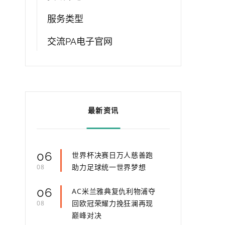
服务类型
交流PA电子官网
最新资讯
06
世界杯决赛日万人慈善跑
助力足球统一世界梦想
08
06
AC米兰雅典复仇利物浦夺
回欧冠荣耀力挽狂澜再现
08
巅峰对决