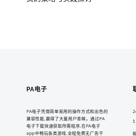
PA电子
PA电子凭借简单易用的操作方式和出色的
2
兼容性能,赢得了大量用户青睐。通过PA
电子下载快速获取所需程序,在PA电子
app中畅玩各类游戏,全程免费无广告干