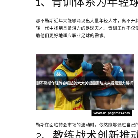
1、青训体系为年轻
那不勒斯近年来能够涌现出大量年轻人才，离不开
轻一代中找到具备潜力的足球天才。青训工作不仅
助他们更好地适应职业足球的需求。
勒斯在面临转会市场的波动时，依然能够通过自己
2、教练战术创新推