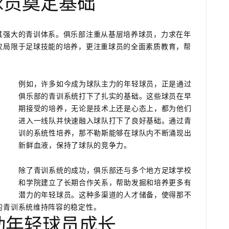
球员奠定基础
其强大的青训体系。俱乐部注重从基层培养球员，力求在年
仅局限于足球技能的培养，更注重球员的全面素质教育，帮
例如，许多如今成为球队主力的年轻球员，正是通过
俱乐部的青训系统打下了扎实的基础。这些球员在早
期接受的培养，无论是技术上还是心态上，都为他们
进入一线队并快速融入球队打下了良好基础。通过青
训的系统性培养，那不勒斯能够在球队内不断涌现出
新鲜血液，保持了球队的竞争力。
除了青训系统的成功，俱乐部还与多个地方足球学校
和学院建立了长期合作关系，帮助发掘和培养更多有
潜力的年轻球员。这种多渠道的人才储备，使得那不
的青训系统维持阵容的稳定性。
动年轻球员成长