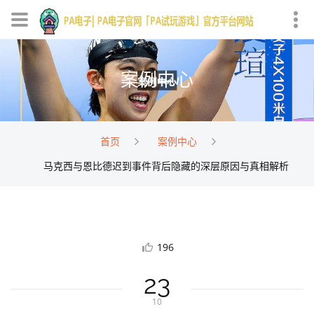
案例中心
首页
案例中心
马克西与恩比德迟到事件背后隐藏的深层原因与真相解析
196
23
10