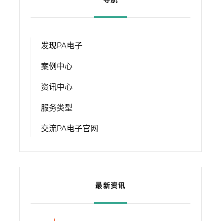
发现PA电子
案例中心
资讯中心
服务类型
交流PA电子官网
最新资讯