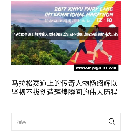
马拉松赛道上的传奇人物杨绍辉以
坚韧不拔创造辉煌瞬间的伟大历程
搜索...