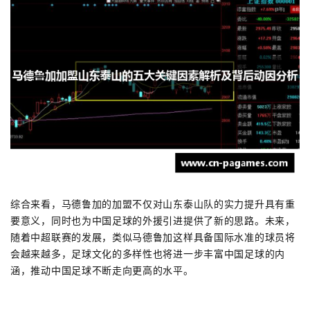
综合来看，马德鲁加的加盟不仅对山东泰山队的实力提升具有重
要意义，同时也为中国足球的外援引进提供了新的思路。未来，
随着中超联赛的发展，类似马德鲁加这样具备国际水准的球员将
会越来越多，足球文化的多样性也将进一步丰富中国足球的内
涵，推动中国足球不断走向更高的水平。