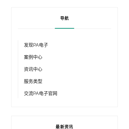
导航
发现PA电子
案例中心
资讯中心
服务类型
交流PA电子官网
最新资讯