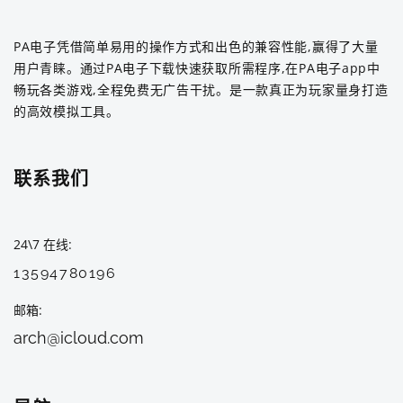
PA电子凭借简单易用的操作方式和出色的兼容性能,赢得了大量
用户青睐。通过PA电子下载快速获取所需程序,在PA电子app中
畅玩各类游戏,全程免费无广告干扰。是一款真正为玩家量身打造
的高效模拟工具。
联系我们
24\7 在线
13594780196
邮箱
arch@icloud.com