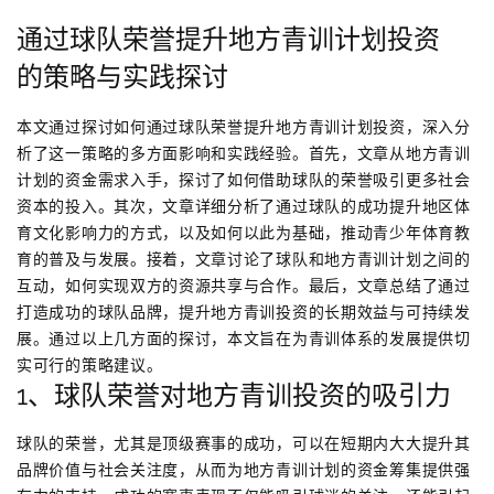
通过球队荣誉提升地方青训计划投资
的策略与实践探讨
本文通过探讨如何通过球队荣誉提升地方青训计划投资，深入分
析了这一策略的多方面影响和实践经验。首先，文章从地方青训
计划的资金需求入手，探讨了如何借助球队的荣誉吸引更多社会
资本的投入。其次，文章详细分析了通过球队的成功提升地区体
育文化影响力的方式，以及如何以此为基础，推动青少年体育教
育的普及与发展。接着，文章讨论了球队和地方青训计划之间的
互动，如何实现双方的资源共享与合作。最后，文章总结了通过
打造成功的球队品牌，提升地方青训投资的长期效益与可持续发
展。通过以上几方面的探讨，本文旨在为青训体系的发展提供切
实可行的策略建议。
1、球队荣誉对地方青训投资的吸引力
球队的荣誉，尤其是顶级赛事的成功，可以在短期内大大提升其
品牌价值与社会关注度，从而为地方青训计划的资金筹集提供强