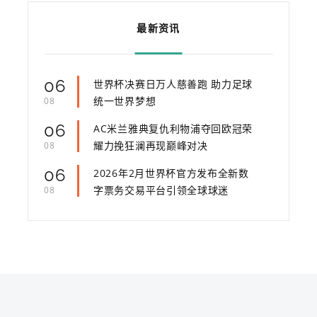
最新资讯
06
世界杯决赛日万人慈善跑 助力足球
统一世界梦想
08
06
AC米兰雅典复仇利物浦夺回欧冠荣
耀力挽狂澜再现巅峰对决
08
06
2026年2月世界杯官方发布全新数
字票务交易平台引领全球球迷
08