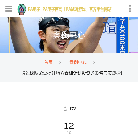
案例中心
首页
案例中心
通过球队荣誉提升地方青训计划投资的策略与实践探讨
178
12
10