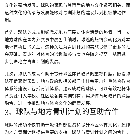
文化的蓬勃发展。球队的表现与其背后的地方文化紧密相关，而
这种文化的传承与发展能够对青训计划的建设起到积极推动作
用。
首先，球队的成功能够激发地方居民对体育活动的热情。当一支
地方球队在国内外赛事中屡创佳绩时，球迷的热情会转化为对本
地体育项目的关注，这种关注为青训计划的实施提供了更多的社
会基础。青少年对体育的兴趣和参与度也会随之提高，从而进一
步促进地方青训计划的发展。
其次，球队的成功有助于提升地区体育教育的重视程度。随着球
队不断获得荣誉，地方政府和相关部门往往会更加注重体育教育
体系的建设，包括青训体系。通过成功的球队，可以有效地将体
育资源引入学校、社区及各类青训机构，实现体育与教育的深度
融合，进一步推动地方体育文化的健康发展。
3、球队与地方青训计划的互助合作
球队的成功不仅有助于吸引外部投资和提升地区体育文化，还能
为地方青训计划提供重要的支持。球队与青训计划之间的合作，